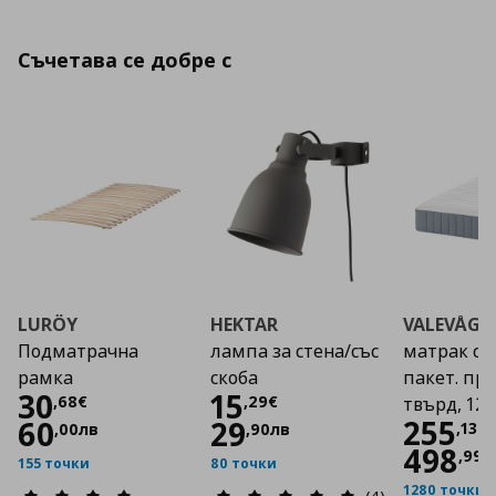
Съчетава се добре с
LURÖY
HEKTAR
VALEVÅG
Подматрачна
лампа за стена/със
матрак с 
рамка
скоба
пакет. пр
Цена
30,68 €
Цена
15,29 €
30
15
,
68
€
,
29
€
твърд, 12
Цена
255
60
29
,
13
€
,
00
лв
,
90
лв
498
,
99
л
155 точки
80 точки
1280 точки