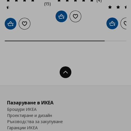
(4)
(15)
Добави в кошницата
Добави към списъка с люб
Добави в
До
Добави в кошницата
Добави към списъка с любими
Нагоре
Пазаруване в ИКЕА
Брошури ИКЕА
Проектиране и дизайн
Ръководства за закупуване
Гаранции ИКЕА