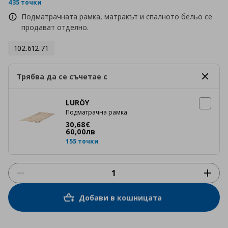
rating
435 точки
Подматрачната рамка, матракът и спалното бельо се
продават отделно.
102.612.71
Трябва да се съчетае с
LURÖY
Подматрачна рамка
Цена
30,68 €
30
,
68
€
60
,
00
лв
155 точки
Добави в кошницата