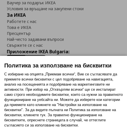
Ваучер за подарък ИКЕА
Условия за връщане на закупени стоки
За ИКЕА
Работете с нас
Това е ИКЕА
Пресцентър
Най-често задавани въпроси
Свържете се с нас
Приложение IKEA Bulgaria:
Политика за използване на бисквитки
С избиране на опцията „Приемам всички“, Вие се съгласявате да
приемете всички бисквитки с цел подобряване на навигацията,
Последвайте ни:
анализ на посещенията и подобряване на маркетинговите ни
активности. При избор на „Отхвърлям всички“ ще се инсталират
Facebook
Twitter
Youtube
Pinterest
Instagram
само строго необходимитe бисквитки, които са нужни за правилното
функциониране на уебсайта ни. Можете да изберете кои категории
да приемете като кликнете на "Настройки за използване на
бисквитки". За да видите пълната ни Политика за използване на
бисквитки, кликнете тук. За правилно функциониране на
бисквитките, опреснете страницата в случай, че оттеглите
съгласието си за използване на бисквитки.
Политика за използване на бисквитки (Cookies)