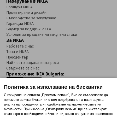
Пазаруване в ИКЕА
Брошури ИКЕА
Проектиране и дизайн
Ръководства за закупуване
Гаранции ИКЕА
Ваучер за подарък ИКЕА
Условия за връщане на закупени стоки
За ИКЕА
Работете с нас
Това е ИКЕА
Пресцентър
Най-често задавани въпроси
Свържете се с нас
Приложение IKEA Bulgaria:
Политика за използване на бисквитки
С избиране на опцията „Приемам всички“, Вие се съгласявате да
приемете всички бисквитки с цел подобряване на навигацията,
Последвайте ни:
анализ на посещенията и подобряване на маркетинговите ни
активности. При избор на „Отхвърлям всички“ ще се инсталират
Facebook
Twitter
Youtube
Pinterest
Instagram
само строго необходимитe бисквитки, които са нужни за правилното