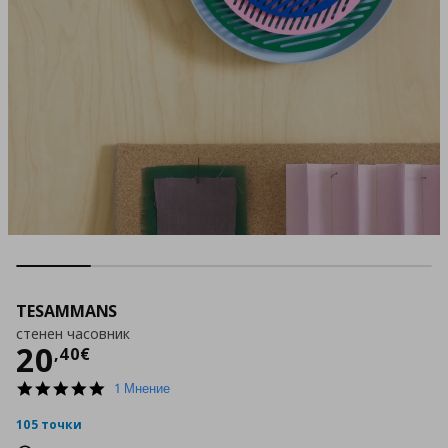
TESAMMANS
стенен часовник
Цена
20,40 €
20
,
40
€
5.0
1 Мнение
star
rating
105 точки