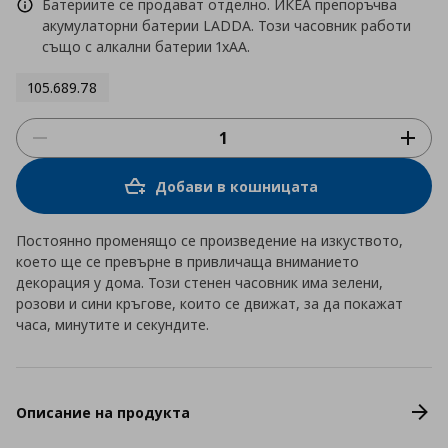
Батериите се продават отделно. ИКЕА препоръчва
акумулаторни батерии LADDA. Този часовник работи
също с алкални батерии 1xAA.
105.689.78
Добави в кошницата
Постоянно променящо се произведение на изкуството,
което ще се превърне в привличаща вниманието
декорация у дома. Този стенен часовник има зелени,
розови и сини кръгове, които се движат, за да покажат
часа, минутите и секундите.
Описание на продукта