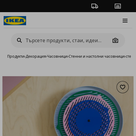
Проследяване на п
Магази
Burge
Camera
Продукти
›
Декорация
›
Часовници
›
Стенни и настолни часовници
›
стене
Добав