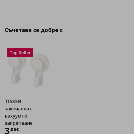
Съчетава се добре с
Top Seller
TISKEN
закачалка с
вакуумно
закрепване
Цена
3,06 €
3
,
06
€