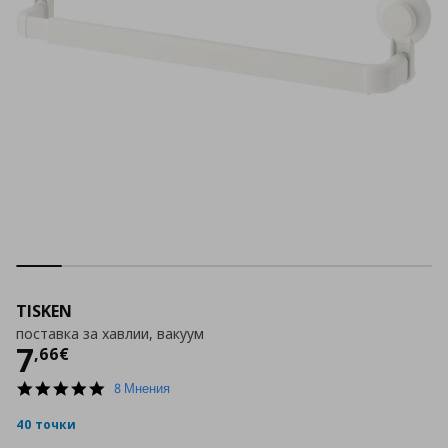
TISKEN
поставка за хавлии, вакуум
Цена
7,66 €
7
,
66
€
4.9
8 Мнения
star
rating
40 точки