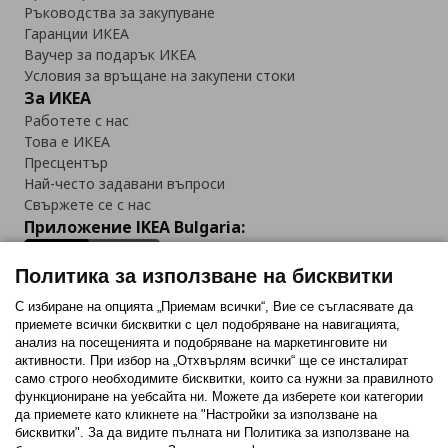
Ръководства за закупуване
Гаранции ИКЕА
Ваучер за подарък ИКЕА
Условия за връщане на закупени стоки
За ИКЕА
Работете с нас
Това е ИКЕА
Пресцентър
Най-често задавани въпроси
Свържете се с нас
Приложение IKEA Bulgaria:
Политика за използване на бисквитки
С избиране на опцията „Приемам всички“, Вие се съгласявате да
приемете всички бисквитки с цел подобряване на навигацията,
Последвайте ни:
анализ на посещенията и подобряване на маркетинговите ни
активности. При избор на „Отхвърлям всички“ ще се инсталират
Facebook
Twitter
Youtube
Pinterest
Instagram
само строго необходимитe бисквитки, които са нужни за правилното
функциониране на уебсайта ни. Можете да изберете кои категории
да приемете като кликнете на "Настройки за използване на
бисквитки". За да видите пълната ни Политика за използване на