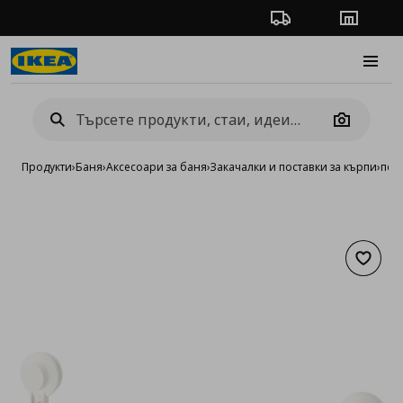
Проследяване на п
Магази
Burge
Camera
Продукти
›
Баня
›
Аксесоари за баня
›
Закачалки и поставки за кърпи
›
пост
Добав