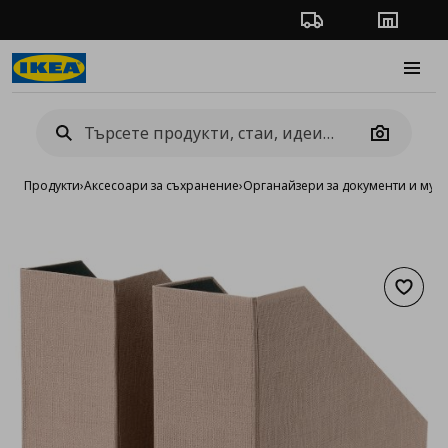
Проследяване на п
Магази
Burge
Camera
Продукти
›
Аксесоари за съхранение
›
Органайзери за документи и мул
Добав