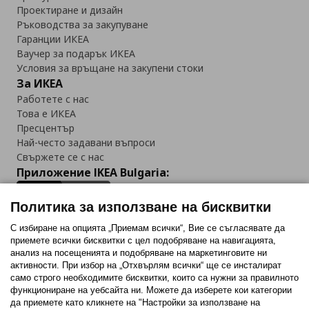
Проектиране и дизайн
Ръководства за закупуване
Гаранции ИКЕА
Ваучер за подарък ИКЕА
Условия за връщане на закупени стоки
За ИКЕА
Работете с нас
Това е ИКЕА
Пресцентър
Най-често задавани въпроси
Свържете се с нас
Приложение IKEA Bulgaria:
Политика за използване на бисквитки
С избиране на опцията „Приемам всички“, Вие се съгласявате да
приемете всички бисквитки с цел подобряване на навигацията,
Последвайте ни:
анализ на посещенията и подобряване на маркетинговите ни
активности. При избор на „Отхвърлям всички“ ще се инсталират
Facebook
Twitter
Youtube
Pinterest
Instagram
само строго необходимитe бисквитки, които са нужни за правилното
функциониране на уебсайта ни. Можете да изберете кои категории
да приемете като кликнете на "Настройки за използване на