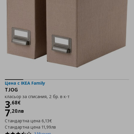
Цена с IKEA Family
TJOG
класьор за списания, 2 бр. в к-т
Цена
3,68 €
3
,
68
€
7
,
20
лв
Стандартна цена
6,13€
Стандартна цена
11,99лв
3.7
3 Мнения