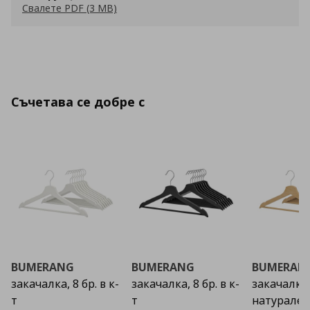
Свалете PDF (3 MB)
Съчетава се добре с
BUMERANG
BUMERANG
BUMERAN
закачалка, 8 бр. в к-
закачалка, 8 бр. в к-
закачалка
т
т
натурален 