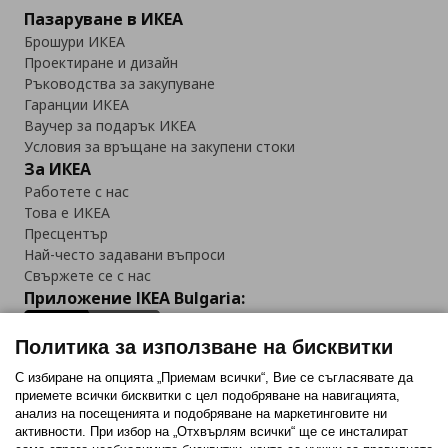
Пазаруване в ИКЕА
Брошури ИКЕА
Проектиране и дизайн
Ръководства за закупуване
Гаранции ИКЕА
Ваучер за подарък ИКЕА
Условия за връщане на закупени стоки
За ИКЕА
Работете с нас
Това е ИКЕА
Пресцентър
Най-често задавани въпроси
Свържете се с нас
Приложение IKEA Bulgaria:
Политика за използване на бисквитки
С избиране на опцията „Приемам всички“, Вие се съгласявате да
приемете всички бисквитки с цел подобряване на навигацията,
Последвайте ни:
анализ на посещенията и подобряване на маркетинговите ни
активности. При избор на „Отхвърлям всички“ ще се инсталират
Facebook
Twitter
Youtube
Pinterest
Instagram