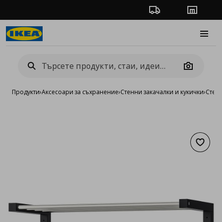
Проследяване на п
Магази
Burge
Camera
Продукти
›
Аксесоари за съхранение
›
Стенни закачалки и кукички
›
Стен
Добав