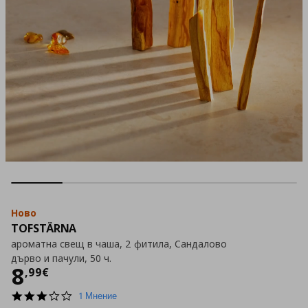
Ново
TOFSTÄRNA
ароматна свещ в чаша, 2 фитила, Сандалово
дърво и пачули, 50 ч.
Цена
8,99 €
8
,
99
€
3.0
1 Мнение
star