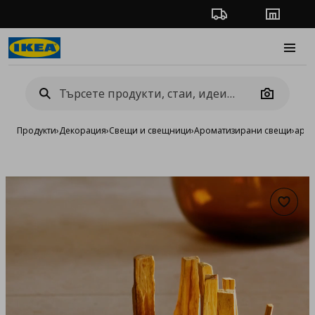
Проследяване на п
Магази
Burge
Camera
Продукти
›
Декорация
›
Свещи и свещници
›
Ароматизирани свещи
›
аром
Добав