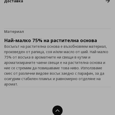
Доставка
Материал
Най-малко 75% на растителна основа
Восъкът на растителна основа е възобновяем материал,
произведен от рапица, соя и/или масло от ший. Най-малко
75% от восъка в ароматните ни свещи в кутии и
ароматизираните чаени свещи е на растителна основа и
ние се стремим да повишаваме това ниво. Използваме
смес от различни видове восък заедно с парафин, за да
осигурим стабилен пламък и равномерно отделяне на
аромат.
Нагоре