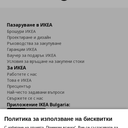
Пазаруване в ИКЕА
Брошури ИКЕА
Проектиране и дизайн
Ръководства за закупуване
Гаранции ИКЕА
Ваучер за подарък ИКЕА
Условия за връщане на закупени стоки
За ИКЕА
Работете с нас
Това е ИКЕА
Пресцентър
Най-често задавани въпроси
Свържете се с нас
Приложение IKEA Bulgaria:
Политика за използване на бисквитки
С избиране на опцията „Приемам всички“, Вие се съгласявате да