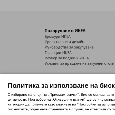
Пазаруване в ИКЕА
Брошури ИКЕА
Проектиране и дизайн
Ръководства за закупуване
Гаранции ИКЕА
Ваучер за подарък ИКЕА
Условия за връщане на закупени стоки
Политика за използване на бис
С избиране на опцията „Приемам всички“, Вие се съгласявате
Политика за използване на бискви
активности. При избор на „Отхвърлям всички“ ще се инсталир
Обща политика за личните данни
категории да приемете като кликнете на "Настройки за използв
Политика за защита на лични данн
бисквитките, опреснете страницата в случай, че оттеглите съгл