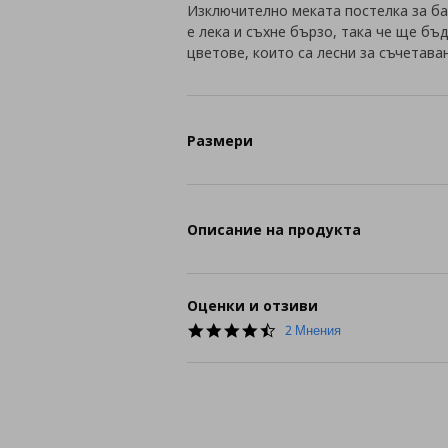
Изключително меката постелка за ба
е лека и съхне бързо, така че ще бъд
цветове, които са лесни за съчетаван
Размери
Описание на продукта
Оценки и отзиви
4.5
2 Мнения
star
rating