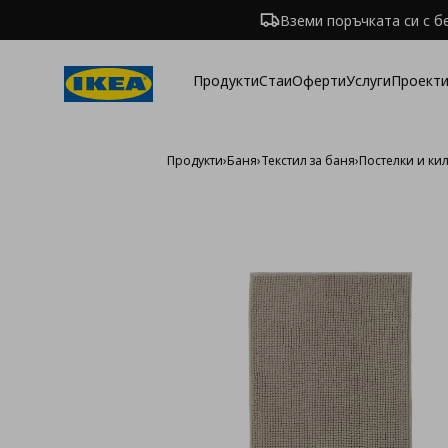
Вземи поръчката си с б
Продукти
Стаи
Оферти
Услуги
Проекти
Продукти
›
Баня
›
Текстил за баня
›
Постелки и ки