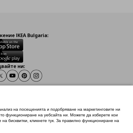
ение IKEA Bulgaria:
вайте ни:
ook
Twitter
Youtube
Pinterest
Instagram
 анализ на посещенията и подобряване на маркетинговите ни
олзване на ikea.bg
ото функциониране на уебсайта ни. Можете да изберете кои
 IKEA Family
е на бисквитки, кликнете тук. За правилно функциониране на