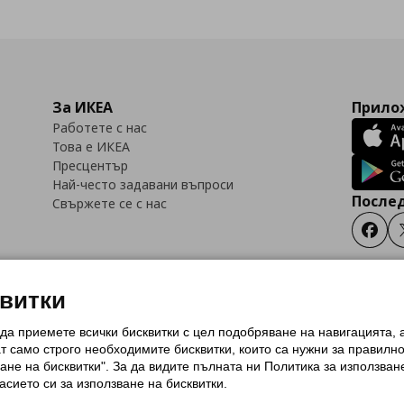
За ИКЕА
Прилож
Работете с нас
Това е ИКЕА
Пресцентър
Най-често задавани въпроси
Послед
Свържете се с нас
Faceb
квитки
 да приемете всички бисквитки с цел подобряване на навигацията,
тки (Cookies)
Избор на настройки за използване на бисквитки
Условия за п
ат само строго необходимитe бисквитки, които са нужни за правилн
Политика за защита на личните данни на ikea.bg
Общи условия на програма
ане на бисквитки". За да видите пълната ни Политика за използван
и на програма IKEA Family
асието си за използване на бисквитки.