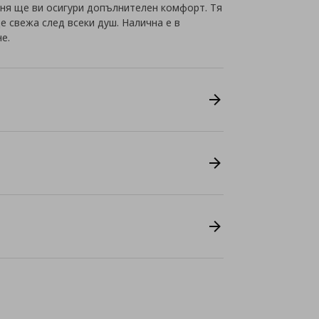
ня ще ви осигури допълнителен комфорт. Тя
е свежа след всеки душ. Налична е в
е.