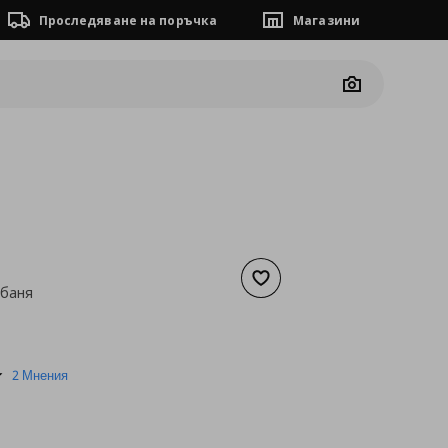
Проследяване на поръчка
Магазини
Camera
Добави към списъка с люб
 баня
а
9,71 €
4.5
2 Мнения
star
rating