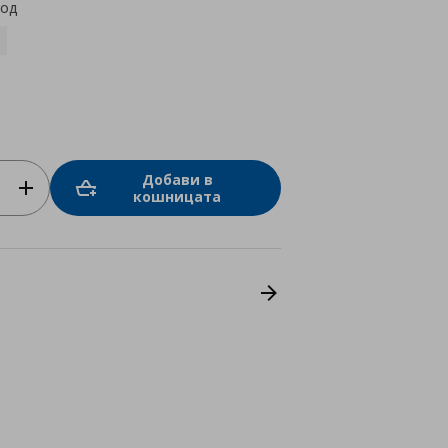
код
Добави в
кошницата