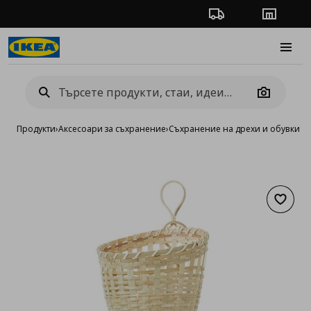
Проследяване на п
Магази
Burge
Camera
Продукти
›
Аксесоари за съхранение
›
Съхранение на дрехи и обувки
›
З
Добав