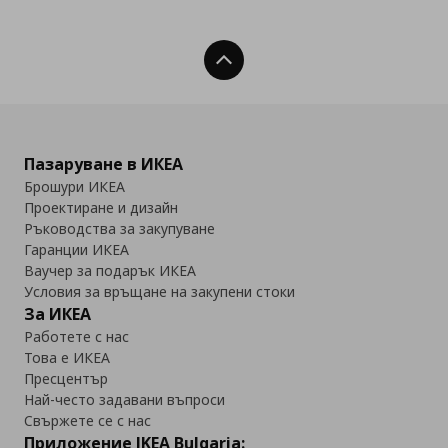
Нагоре
Пазаруване в ИКЕА
Брошури ИКЕА
Проектиране и дизайн
Ръководства за закупуване
Гаранции ИКЕА
Ваучер за подарък ИКЕА
Условия за връщане на закупени стоки
За ИКЕА
Работете с нас
Това е ИКЕА
Пресцентър
Най-често задавани въпроси
Свържете се с нас
Приложение IKEA Bulgaria: