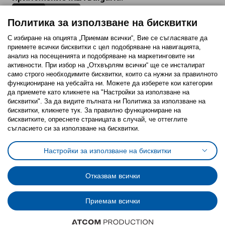
Политика за използване на бисквитки
С избиране на опцията „Приемам всички“, Вие се съгласявате да
приемете всички бисквитки с цел подобряване на навигацията,
Последвайте ни:
анализ на посещенията и подобряване на маркетинговите ни
активности. При избор на „Отхвърлям всички“ ще се инсталират
Facebook
Twitter
Youtube
Pinterest
Instagram
само строго необходимитe бисквитки, които са нужни за правилното
функциониране на уебсайта ни. Можете да изберете кои категории
да приемете като кликнете на "Настройки за използване на
бисквитки". За да видите пълната ни Политика за използване на
бисквитки, кликнете тук. За правилно функциониране на
бисквитките, опреснете страницата в случай, че оттеглите
съгласието си за използване на бисквитки.
Политика за използване на бисквитки (Cookies)
Избор на настройки за използване на бисквитки
Настройки за използване на бисквитки
Условия за ползване на ikea.bg
Обща политика за личните данни
Политика за защита на личните данни на ikea.bg
Общи условия на програма IKEA Family
Отказвам всички
Политика за защита на лични данни на програма IKEA Family
Приемам всички
© Inter-IKEA Systems B.V. 1999 - 2025