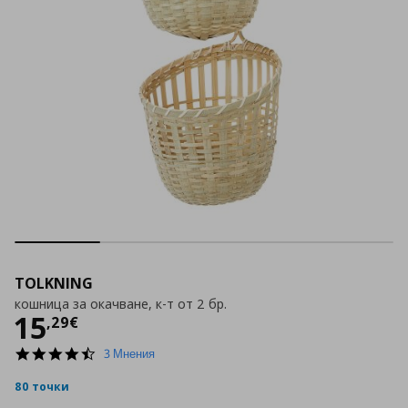
TOLKNING
кошница за окачване, к-т от 2 бр.
Цена
15,29 €
15
,
29
€
4.7
3 Мнения
star
rating
80 точки