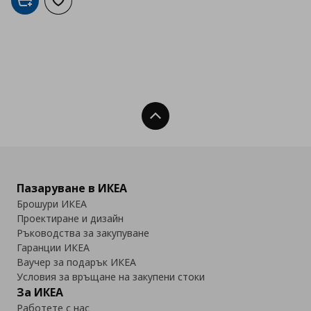
Добави в кошницата
Добави към списъка с любими
Нагоре
Пазаруване в ИКЕА
Брошури ИКЕА
Проектиране и дизайн
Ръководства за закупуване
Гаранции ИКЕА
Ваучер за подарък ИКЕА
Условия за връщане на закупени стоки
За ИКЕА
Работете с нас