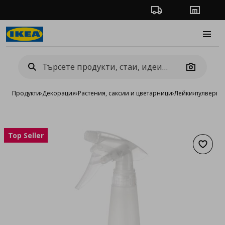
Проследяване на п
Магази
Burge
Camera
Продукти
›
Декорация
›
Растения, саксии и цветарници
›
Лейки
›
пулвериз
Top Seller
Добав