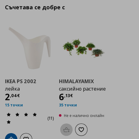
Съчетава се добре с
IKEA PS 2002
HIMALAYAMIX
лейка
саксийно растение
Цена
2,04 €
Цена
6,13 €
2
6
,
04
€
,
13
€
15 точки
35 точки
Не е налично онлайн
(11)
Προσθήκη στο καλάθι
Добави към списъка с люб