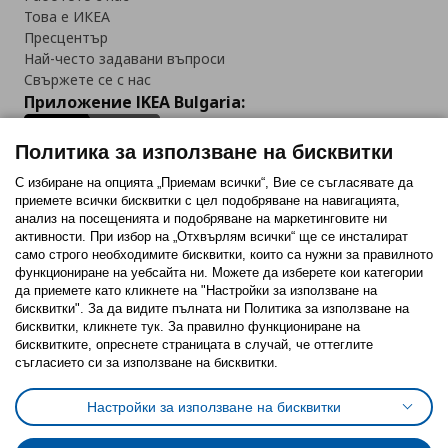
Това е ИКЕА
Пресцентър
Най-често задавани въпроси
Свържете се с нас
Приложение IKEA Bulgaria:
Политика за използване на бисквитки
С избиране на опцията „Приемам всички“, Вие се съгласявате да
приемете всички бисквитки с цел подобряване на навигацията,
Последвайте ни:
анализ на посещенията и подобряване на маркетинговите ни
активности. При избор на „Отхвърлям всички“ ще се инсталират
Facebook
Twitter
Youtube
Pinterest
Instagram
само строго необходимитe бисквитки, които са нужни за правилното
функциониране на уебсайта ни. Можете да изберете кои категории
да приемете като кликнете на "Настройки за използване на
бисквитки". За да видите пълната ни Политика за използване на
бисквитки, кликнете тук. За правилно функциониране на
бисквитките, опреснете страницата в случай, че оттеглите
съгласието си за използване на бисквитки.
Политика за използване на бисквитки (Cookies)
Избор на настройки за използване на бисквитки
Настройки за използване на бисквитки
Условия за ползване на ikea.bg
Обща политика за личните данни
Политика за защита на личните данни на ikea.bg