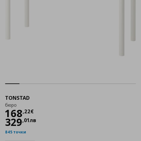
TONSTAD
бюро
Цена
168,22 €
168
,
22
€
329
,
01
лв
845 точки