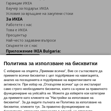
Гаранции ИКЕА
Ваучер за подарък ИКЕА
Условия за връщане на закупени стоки
За ИКЕА
Работете с нас
Това е ИКЕА
Пресцентър
Най-често задавани въпроси
Свържете се с нас
Приложение IKEA Bulgaria:
Политика за използване на бисквитки
С избиране на опцията „Приемам всички“, Вие се съгласявате да
приемете всички бисквитки с цел подобряване на навигацията,
Последвайте ни:
анализ на посещенията и подобряване на маркетинговите ни
активности. При избор на „Отхвърлям всички“ ще се инсталират
Facebook
Twitter
Youtube
Pinterest
Instagram
само строго необходимитe бисквитки, които са нужни за правилното
функциониране на уебсайта ни. Можете да изберете кои категории
да приемете като кликнете на "Настройки за използване на
бисквитки". За да видите пълната ни Политика за използване на
бисквитки, кликнете тук. За правилно функциониране на