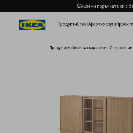
Вземи поръчката си с б
Продукти
Стаи
Оферти
Услуги
Проекти
Продукти
›
Мебели за съхранение
›
Съхранение 