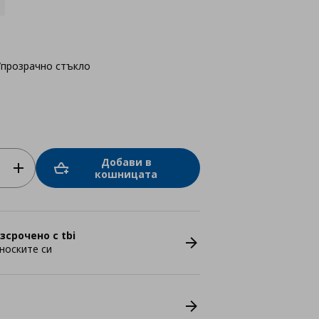
/прозрачно стъкло
Добави в
кошницата
зсрочено с tbi
носките си