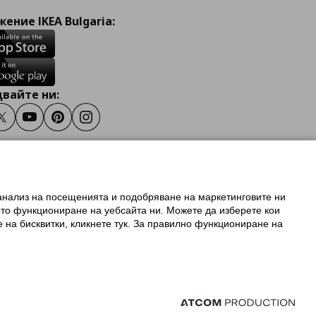
ение IKEA Bulgaria:
вайте ни:
ook
Twitter
Youtube
Pinterest
Instagram
 анализ на посещенията и подобряване на маркетинговите ни
олзване на ikea.bg
ото функциониране на уебсайта ни. Можете да изберете кои
 IKEA Family
е на бисквитки, кликнете тук. За правилно функциониране на