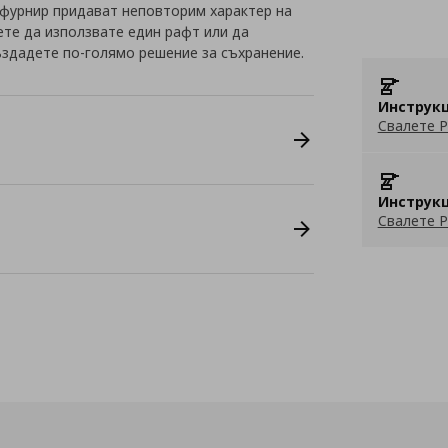
 фурнир придават неповторим характер на
те да използвате един рафт или да
ъздадете по-голямо решение за съхранение.
Инструкц
Свалете P
Инструкц
Свалете P