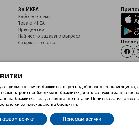
За ИКЕА
Прилож
Работете с нас
Това е ИКЕА
Пресцентър
Най-често задавани въпроси
Послед
Свържете се с нас
Faceb
квитки
 да приемете всички бисквитки с цел подобряване на навигацията,
тки (Cookies)
Избор на настройки за използване на бисквитки
Условия за п
ат само строго необходимитe бисквитки, които са нужни за правилн
Политика за защита на личните данни на ikea.bg
Общи условия на програма
ане на бисквитки". За да видите пълната ни Политика за използван
и на програма IKEA Family
асието си за използване на бисквитки.
тказвам всички
Приемам всички