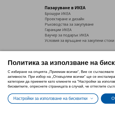
Пазаруване в ИКЕА
Брошури ИКЕА
Проектиране и дизайн
Ръководства за закупуване
Гаранции ИКЕА
Ваучер за подарък ИКЕА
Условия за връщане на закупени стоки
Политика за използване на бис
С избиране на опцията „Приемам всички“, Вие се съгласявате
Политика за използване на бискви
активности. При избор на „Отхвърлям всички“ ще се инсталир
Обща политика за личните данни
категории да приемете като кликнете на "Настройки за използв
Политика за защита на лични данн
бисквитките, опреснете страницата в случай, че оттеглите съгл
Настройки за използване на бисквитки
О
© Inter-IKEA Systems B.V. 1999 - 2025