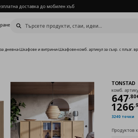
езплатна доставка до мобилен хъб
ране
за дневна
›
Шкафове и витрини
›
Шкафове
›
комб. артикул за съхр. с плъзг. в
TONSTAD
комб. артику
Цен
647
,
80
1266
,
3240 точки
Продуктов 