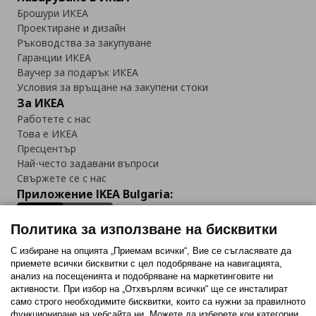
Брошури ИКЕА
Проектиране и дизайн
Ръководства за закупуване
Гаранции ИКЕА
Ваучер за подарък ИКЕА
Условия за връщане на закупени стоки
За ИКЕА
Работете с нас
Това е ИКЕА
Пресцентър
Най-често задавани въпроси
Свържете се с нас
Приложение IKEA Bulgaria:
Политика за използване на бисквитки
С избиране на опцията „Приемам всички“, Вие се съгласявате да
приемете всички бисквитки с цел подобряване на навигацията,
Последвайте ни:
анализ на посещенията и подобряване на маркетинговите ни
активности. При избор на „Отхвърлям всички“ ще се инсталират
Facebook
Twitter
Youtube
Pinterest
Instagram
само строго необходимитe бисквитки, които са нужни за правилното
функциониране на уебсайта ни. Можете да изберете кои категории