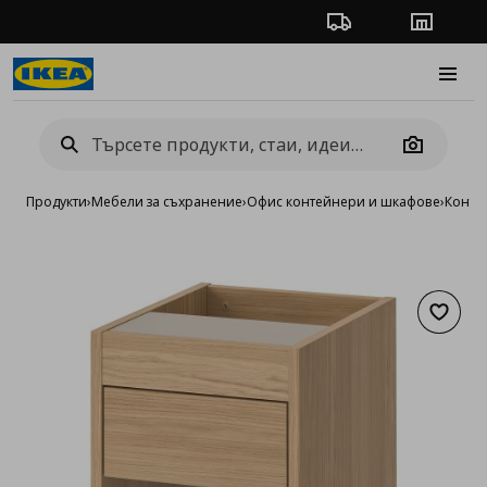
Проследяване на п
Магази
Burge
Camera
Продукти
›
Мебели за съхранение
›
Офис контейнери и шкафове
›
Конте
Добав