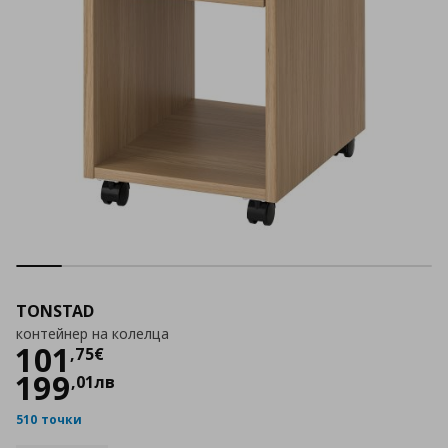
TONSTAD
контейнер на колелца
Цена
101,75 €
101
,
75
€
199
,
01
лв
510 точки