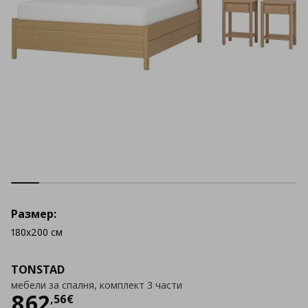
Размер:
180x200 см
TONSTAD
мебели за спалня, комплект 3 части
Цена
862,56 €
862
,
56
€