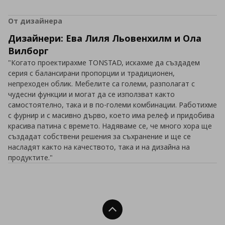
От дизайнера
Дизайнери: Ева Лиля Льовенхилм и Ола
Вилборг
"Когато проектирахме TONSTAD, искахме да създадем
серия с балансирани пропорции и традиционен,
непреходен облик. Мебелите са големи, разполагат с
чудесни функции и могат да се използват както
самостоятелно, така и в по-големи комбинации. Работихме
с фурнир и с масивно дърво, което има релеф и придобива
красива патина с времето. Надяваме се, че много хора ще
създадат собствени решения за съхранение и ще се
насладят както на качеството, така и на дизайна на
продуктите."
Нагоре