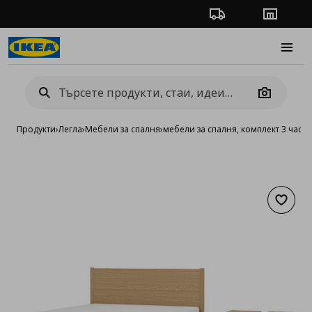
Проследяване на п
Магази
Burge
Camera
Продукти
›
Легла
›
Мебели за спалня
›
мебели за спалня, комплект 3 части
Добав