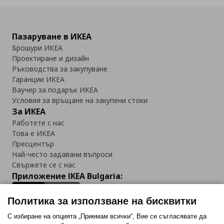
Пазаруване в ИКЕА
Брошури ИКЕА
Проектиране и дизайн
Ръководства за закупуване
Гаранции ИКЕА
Ваучер за подарък ИКЕА
Условия за връщане на закупени стоки
За ИКЕА
Работете с нас
Това е ИКЕА
Пресцентър
Най-често задавани въпроси
Свържете се с нас
Приложение IKEA Bulgaria:
Политика за използване на бисквитки
С избиране на опцията „Приемам всички“, Вие се съгласявате да