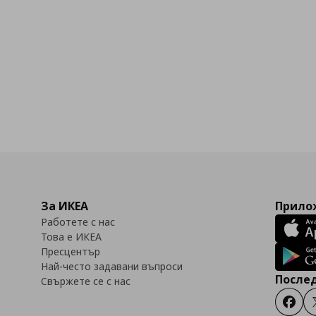
За ИКЕА
Прилож
Работете с нас
Това е ИКЕА
Пресцентър
Най-често задавани въпроси
Послед
Свържете се с нас
Faceb