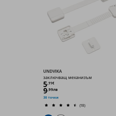
UNDVIKA
заключващ механизъм
Цена
5,11 €
5
,
11
€
9
,
99
лв
30 точки
(18)