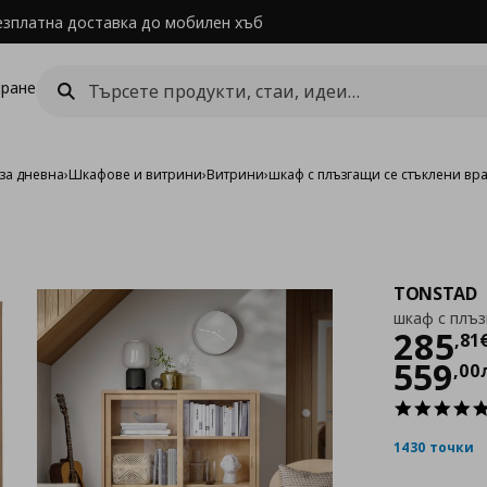
езплатна доставка до мобилен хъб
ране
за дневна
›
Шкафове и витрини
›
Витрини
›
шкаф с плъзгащи се стъклени вр
TONSTAD
шкаф с плъз
Цен
285
,
81
559
,
00
1430 точки