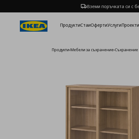
Вземи поръчката си с б
Продукти
Стаи
Оферти
Услуги
Проекти
Продукти
›
Мебели за съхранение
›
Съхранение 