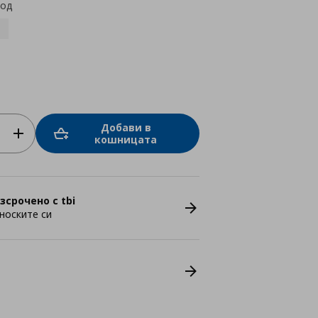
код
Добави в
кошницата
зсрочено с tbi
носките си