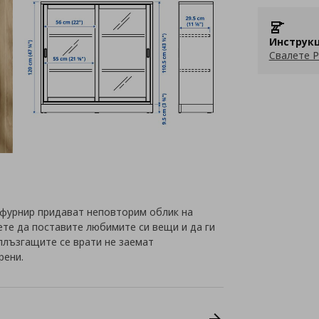
Инструкц
Свалете P
 фурнир придават неповторим облик на
те да поставите любимите си вещи и да ги
 плъзгащите се врати не заемат
рени.