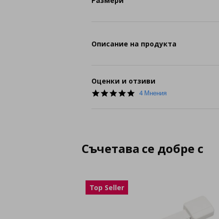
Размери
Описание на продукта
Оценки и отзиви
5.0
4 Мнения
star
rating
Съчетава се добре с
Top Seller