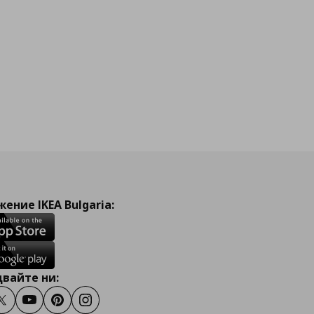
ение IKEA Bulgaria:
вайте ни:
ook
Twitter
Youtube
Pinterest
Instagram