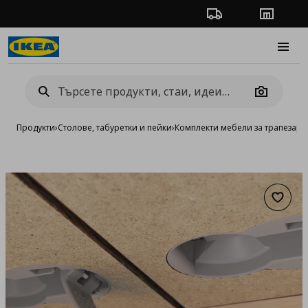
Проследяване на п
Магази
Burge
Camera
Продукти
›
Столове, табуретки и пейки
›
Комплекти мебели за трапезари
Добав