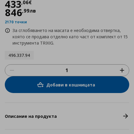
Цена
433,06 €
433
,
06
€
846
,
99
лв
2170 точки
За сглобяването на масата е необходима отвертка,
която се продава отделно като част от комплект от 15
инструмента TRIXIG.
496.337.94
Добави в кошницата
Описание на продукта