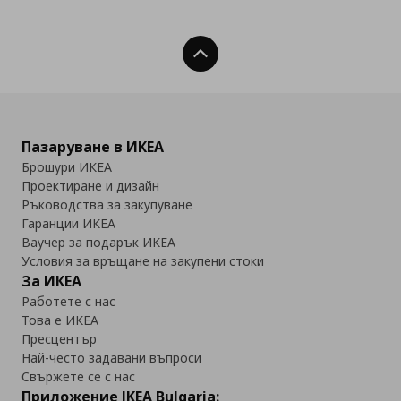
Нагоре
Пазаруване в ИКЕА
Брошури ИКЕА
Проектиране и дизайн
Ръководства за закупуване
Гаранции ИКЕА
Ваучер за подарък ИКЕА
Условия за връщане на закупени стоки
За ИКЕА
Работете с нас
Това е ИКЕА
Пресцентър
Най-често задавани въпроси
Свържете се с нас
Приложение IKEA Bulgaria: