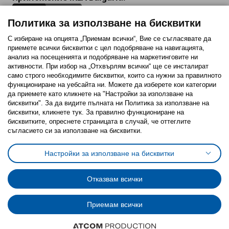
Политика за използване на бисквитки
С избиране на опцията „Приемам всички“, Вие се съгласявате да
приемете всички бисквитки с цел подобряване на навигацията,
Последвайте ни:
анализ на посещенията и подобряване на маркетинговите ни
активности. При избор на „Отхвърлям всички“ ще се инсталират
Facebook
Twitter
Youtube
Pinterest
Instagram
само строго необходимитe бисквитки, които са нужни за правилното
функциониране на уебсайта ни. Можете да изберете кои категории
да приемете като кликнете на "Настройки за използване на
бисквитки". За да видите пълната ни Политика за използване на
бисквитки, кликнете тук. За правилно функциониране на
бисквитките, опреснете страницата в случай, че оттеглите
съгласието си за използване на бисквитки.
Политика за използване на бисквитки (Cookies)
Избор на настройки за използване на бисквитки
Настройки за използване на бисквитки
Условия за ползване на ikea.bg
Обща политика за личните данни
Политика за защита на личните данни на ikea.bg
Общи условия на програма IKEA Family
Отказвам всички
Политика за защита на лични данни на програма IKEA Family
Приемам всички
© Inter-IKEA Systems B.V. 1999 - 2025