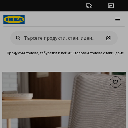
Проследяване на п
Магази
Burge
Camera
Продукти
›
Столове, табуретки и пейки
›
Столове
›
Столове с тапицерия
›
с
Добав