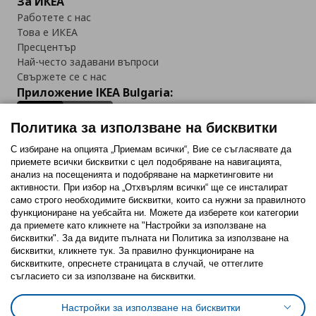
За ИКЕА
Работете с нас
Това е ИКЕА
Пресцентър
Най-често задавани въпроси
Свържете се с нас
Приложение IKEA Bulgaria:
Политика за използване на бисквитки
С избиране на опцията „Приемам всички“, Вие се съгласявате да
приемете всички бисквитки с цел подобряване на навигацията,
Последвайте ни:
анализ на посещенията и подобряване на маркетинговите ни
активности. При избор на „Отхвърлям всички“ ще се инсталират
Facebook
Twitter
Youtube
Pinterest
Instagram
само строго необходимитe бисквитки, които са нужни за правилното
функциониране на уебсайта ни. Можете да изберете кои категории
да приемете като кликнете на "Настройки за използване на
бисквитки". За да видите пълната ни Политика за използване на
бисквитки, кликнете тук. За правилно функциониране на
бисквитките, опреснете страницата в случай, че оттеглите
съгласието си за използване на бисквитки.
Политика за използване на бисквитки (Cookies)
Избор на настройки за използване на бисквитки
Настройки за използване на бисквитки
Условия за ползване на ikea.bg
Обща политика за личните данни