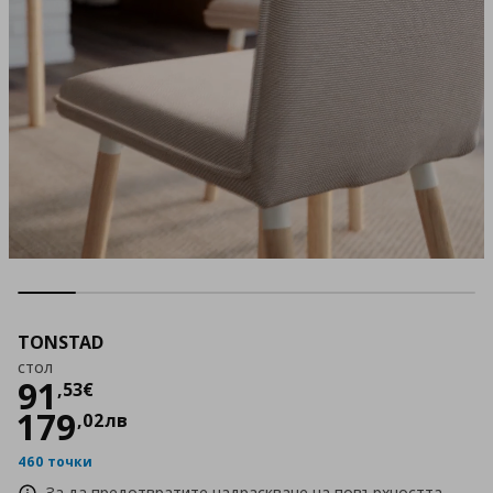
TONSTAD
стол
Цена
91,53 €
91
,
53
€
179
,
02
лв
460 точки
За да предотвратите надраскване на повърхността,