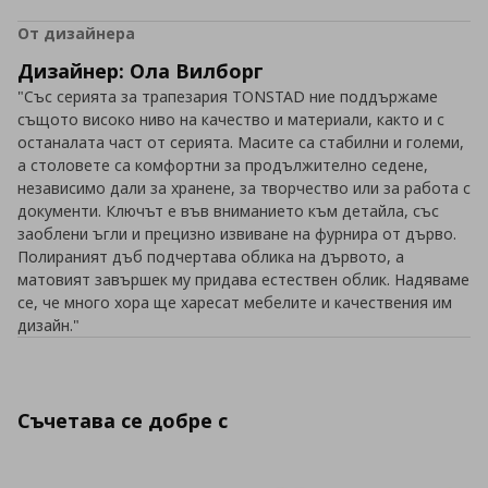
От дизайнера
Дизайнер: Ола Вилборг
"Със серията за трапезария TONSTAD ние поддържаме
същото високо ниво на качество и материали, както и с
останалата част от серията. Масите са стабилни и големи,
а столовете са комфортни за продължително седене,
независимо дали за хранене, за творчество или за работа с
документи. Ключът е във вниманието към детайла, със
заоблени ъгли и прецизно извиване на фурнира от дърво.
Полираният дъб подчертава облика на дървото, а
матовият завършек му придава естествен облик. Надяваме
се, че много хора ще харесат мебелите и качествения им
дизайн."
Съчетава се добре с