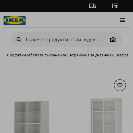
Проследяване на п
Магази
Burge
Camera
Продукти
›
Мебели за съхранение
›
Съхранение за дневна
›
TV шкафове 
Добав