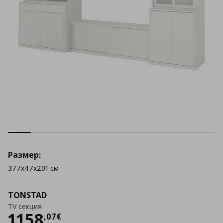
Размер:
377x47x201 см
TONSTAD
TV секция
Цена
1158,07 €
1158
,
07
€