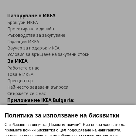
Пазаруване в ИКЕА
Брошури ИКЕА
Проектиране и дизайн
Ръководства за закупуване
Гаранции ИКЕА
Ваучер за подарък ИКЕА
Условия за връщане на закупени стоки
За ИКЕА
Работете с нас
Това е ИКЕА
Пресцентър
Най-често задавани въпроси
Свържете се с нас
Приложение IKEA Bulgaria:
Политика за използване на бисквитки
С избиране на опцията „Приемам всички“, Вие се съгласявате да
приемете всички бисквитки с цел подобряване на навигацията,
Последвайте ни:
анализ на посещенията и подобряване на маркетинговите ни