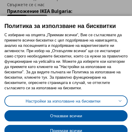
Свържете се с нас
Приложение IKEA Bulgaria:
Политика за използване на бисквитки
С избиране на опцията „Приемам всички“, Вие се съгласявате да
приемете всички бисквитки с цел подобряване на навигацията,
Последвайте ни:
анализ на посещенията и подобряване на маркетинговите ни
активности. При избор на „Отхвърлям всички“ ще се инсталират
Facebook
Twitter
Youtube
Pinterest
Instagram
само строго необходимитe бисквитки, които са нужни за правилното
функциониране на уебсайта ни. Можете да изберете кои категории
да приемете като кликнете на "Настройки за използване на
бисквитки". За да видите пълната ни Политика за използване на
бисквитки, кликнете тук. За правилно функциониране на
бисквитките, опреснете страницата в случай, че оттеглите
съгласието си за използване на бисквитки.
Политика за използване на бисквитки (Cookies)
Избор на настройки за използване на бисквитки
Настройки за използване на бисквитки
Условия за ползване на ikea.bg
Обща политика за личните данни
Политика за защита на личните данни на ikea.bg
Общи условия на програма IKEA Family
Отказвам всички
Политика за защита на лични данни на програма IKEA Family
Приемам всички