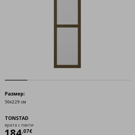
Размер:
50x229 см
TONSTAD
врата с панти
Цена
184,07 €
184
,
07
€