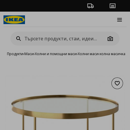
Проследяване на п
Магази
Burge
Camera
Продукти
›
Маси
›
Холни и помощни маси
›
Холни маси
›
холна масичка
Добав