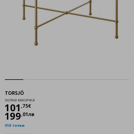
TORSJÖ
холна масичка
Цена
101,75 €
101
,
75
€
199
,
01
лв
510 точки