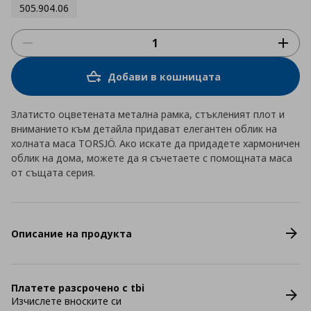
505.904.06
Добави в кошницата
Златисто оцветената метална рамка, стъкленият плот и
вниманието към детайла придават елегантен облик на
холната маса TORSJÖ. Ако искате да придадете хармоничен
облик на дома, можете да я съчетаете с помощната маса
от същата серия.
Описание на продукта
Платете разсрочено с tbi
Изчислете вноските си