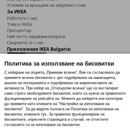
Условия за връщане на закупени стоки
За ИКЕА
Работете с нас
Това е ИКЕА
Пресцентър
Най-често задавани въпроси
Свържете се с нас
Приложение IKEA Bulgaria:
Политика за използване на бисквитки
С избиране на опцията „Приемам всички“, Вие се съгласявате да
приемете всички бисквитки с цел подобряване на навигацията,
Последвайте ни:
анализ на посещенията и подобряване на маркетинговите ни
активности. При избор на „Отхвърлям всички“ ще се инсталират
Facebook
Twitter
Youtube
Pinterest
Instagram
само строго необходимитe бисквитки, които са нужни за правилното
функциониране на уебсайта ни. Можете да изберете кои категории
да приемете като кликнете на "Настройки за използване на
бисквитки". За да видите пълната ни Политика за използване на
бисквитки, кликнете тук. За правилно функциониране на
бисквитките, опреснете страницата в случай, че оттеглите
съгласието си за използване на бисквитки.
Политика за използване на бисквитки (Cookies)