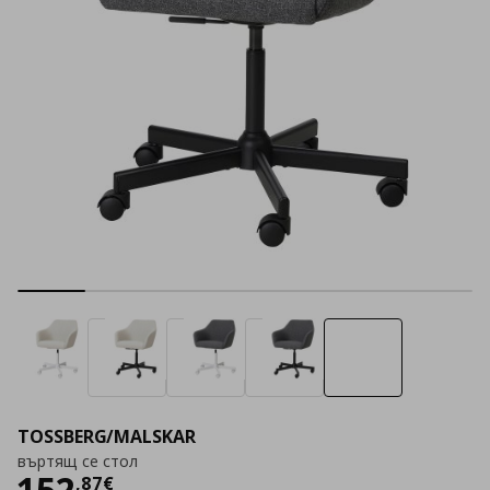
TOSSBERG/MALSKAR
въртящ се стол
Цена
152,87 €
152
,
87
€