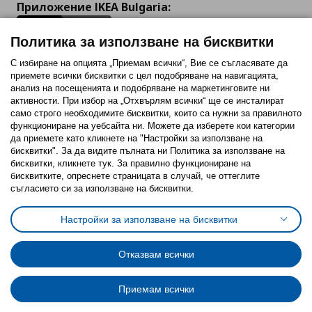
Приложение IKEA Bulgaria:
Политика за използване на бисквитки
С избиране на опцията „Приемам всички“, Вие се съгласявате да
приемете всички бисквитки с цел подобряване на навигацията,
Последвайте ни:
анализ на посещенията и подобряване на маркетинговите ни
активности. При избор на „Отхвърлям всички“ ще се инсталират
Facebook
Twitter
Youtube
Pinterest
Instagram
само строго необходимитe бисквитки, които са нужни за правилното
функциониране на уебсайта ни. Можете да изберете кои категории
да приемете като кликнете на "Настройки за използване на
бисквитки". За да видите пълната ни Политика за използване на
бисквитки, кликнете тук. За правилно функциониране на
бисквитките, опреснете страницата в случай, че оттеглите
съгласието си за използване на бисквитки.
Политика за използване на бисквитки (Cookies)
Избор на настройки за използване на бисквитки
Настройки за използване на бисквитки
Условия за ползване на ikea.bg
Обща политика за личните данни
Политика за защита на личните данни на ikea.bg
Общи условия на програма IKEA Family
Отказвам всички
Политика за защита на лични данни на програма IKEA Family
Приемам всички
© Inter-IKEA Systems B.V. 1999 - 2025