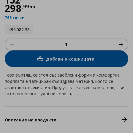
298
,
99
лв
765 точки
495.082.38
Добави в кошницата
Този въртящ се стол със заоблени форми и комфортна
подплата е тапициран със здрава материя, която се
съчетава с всеки стил. Продуктът е лесен за местене, тъй
като разполага с удобни колелца.
Описание на продукта