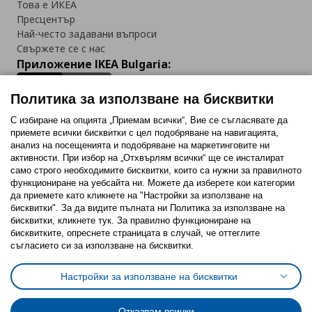
Това е ИКЕА
Пресцентър
Най-често задавани въпроси
Свържете се с нас
Приложение IKEA Bulgaria:
Политика за използване на бисквитки
С избиране на опцията „Приемам всички“, Вие се съгласявате да
приемете всички бисквитки с цел подобряване на навигацията,
Последвайте ни:
анализ на посещенията и подобряване на маркетинговите ни
активности. При избор на „Отхвърлям всички“ ще се инсталират
Facebook
Twitter
Youtube
Pinterest
Instagram
само строго необходимитe бисквитки, които са нужни за правилното
функциониране на уебсайта ни. Можете да изберете кои категории
да приемете като кликнете на "Настройки за използване на
бисквитки". За да видите пълната ни Политика за използване на
бисквитки, кликнете тук. За правилно функциониране на
бисквитките, опреснете страницата в случай, че оттеглите
съгласието си за използване на бисквитки.
Политика за използване на бисквитки (Cookies)
Избор на настройки за използване на бисквитки
Настройки за използване на бисквитки
Условия за ползване на ikea.bg
Обща политика за личните данни
Политика за защита на личните данни на ikea.bg
Общи условия на програма IKEA Family
Отказвам всички