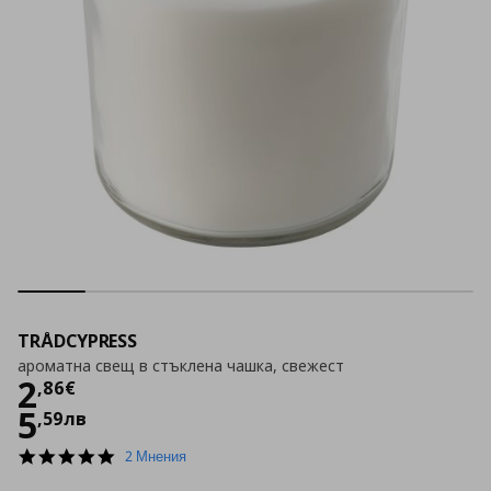
TRÅDCYPRESS
ароматна свещ в стъклена чашка, свежест
Цена
2,86 €
2
,
86
€
5
,
59
лв
5.0
2 Мнения
star