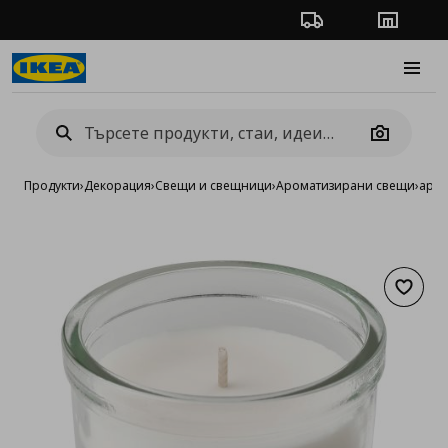
Проследяване на п
Магази
Burge
Camera
Продукти
›
Декорация
›
Свещи и свещници
›
Ароматизирани свещи
›
аром
Добав