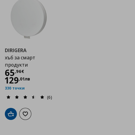
DIRIGERA
хъб за смарт
продукти
Цена
65,96 €
65
,
96
€
129
,
01
лв
330 точки
(6)
Добави в кошницата
Добави към списъка с любими