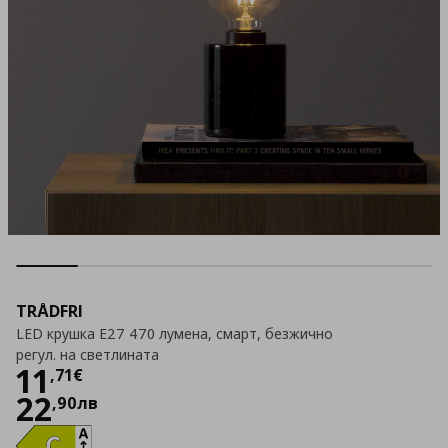
TRÅDFRI
LED крушка E27 470 лумена, смарт, безжично
регул. на светлината
Цена
11,71 €
11
,
71
€
22
,
90
лв