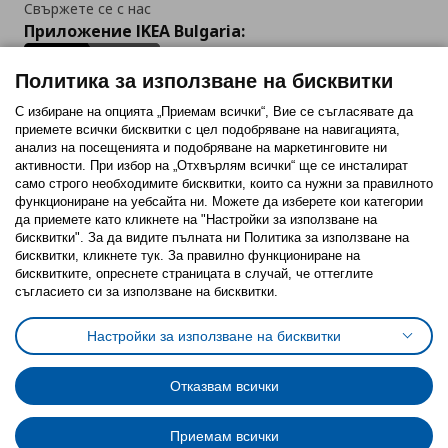
Свържете се с нас
Приложение IKEA Bulgaria:
Политика за използване на бисквитки
С избиране на опцията „Приемам всички“, Вие се съгласявате да
приемете всички бисквитки с цел подобряване на навигацията,
Последвайте ни:
анализ на посещенията и подобряване на маркетинговите ни
активности. При избор на „Отхвърлям всички“ ще се инсталират
Facebook
Twitter
Youtube
Pinterest
Instagram
само строго необходимитe бисквитки, които са нужни за правилното
функциониране на уебсайта ни. Можете да изберете кои категории
да приемете като кликнете на "Настройки за използване на
бисквитки". За да видите пълната ни Политика за използване на
бисквитки, кликнете тук. За правилно функциониране на
бисквитките, опреснете страницата в случай, че оттеглите
съгласието си за използване на бисквитки.
Политика за използване на бисквитки (Cookies)
Избор на настройки за използване на бисквитки
Настройки за използване на бисквитки
Условия за ползване на ikea.bg
Обща политика за личните данни
Политика за защита на личните данни на ikea.bg
Общи условия на програма IKEA Family
Отказвам всички
Политика за защита на лични данни на програма IKEA Family
Приемам всички