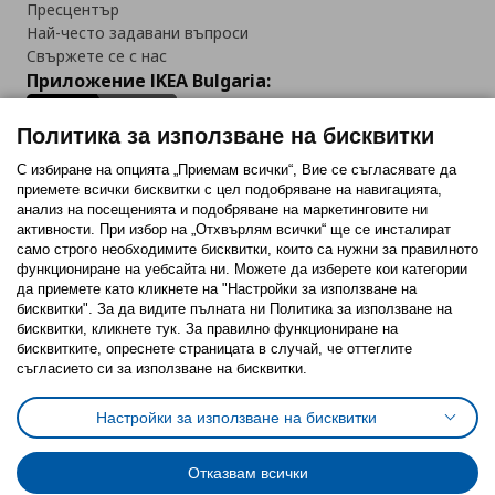
Пресцентър
Най-често задавани въпроси
Свържете се с нас
Приложение IKEA Bulgaria:
Политика за използване на бисквитки
С избиране на опцията „Приемам всички“, Вие се съгласявате да
приемете всички бисквитки с цел подобряване на навигацията,
Последвайте ни:
анализ на посещенията и подобряване на маркетинговите ни
активности. При избор на „Отхвърлям всички“ ще се инсталират
Facebook
Twitter
Youtube
Pinterest
Instagram
само строго необходимитe бисквитки, които са нужни за правилното
функциониране на уебсайта ни. Можете да изберете кои категории
да приемете като кликнете на "Настройки за използване на
бисквитки". За да видите пълната ни Политика за използване на
бисквитки, кликнете тук. За правилно функциониране на
бисквитките, опреснете страницата в случай, че оттеглите
съгласието си за използване на бисквитки.
Политика за използване на бисквитки (Cookies)
Избор на настройки за използване на бисквитки
Настройки за използване на бисквитки
Условия за ползване на ikea.bg
Обща политика за личните данни
Политика за защита на личните данни на ikea.bg
Общи условия на програма IKEA Family
Отказвам всички
Политика за защита на лични данни на програма IKEA Family