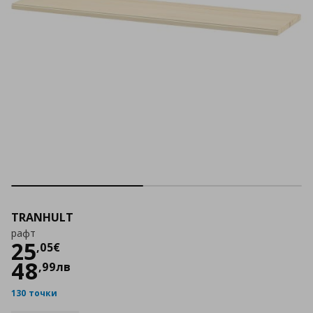
TRANHULT
рaфт
Цена
25,05 €
25
,
05
€
48
,
99
лв
130 точки