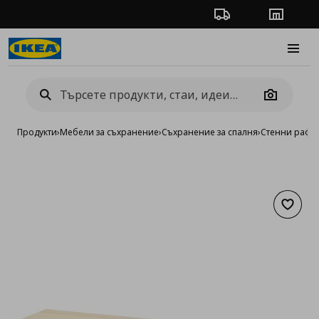
Проследяване на п
Магази
Burge
Camera
Продукти
›
Мебели за съхранение
›
Съхранение за спалня
›
Стенни рафт
Добав