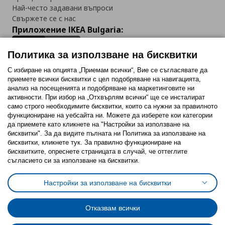
Най-често задавани въпроси
Свържете се с нас
Приложение IKEA Bulgaria:
Политика за използване на бисквитки
С избиране на опцията „Приемам всички“, Вие се съгласявате да
приемете всички бисквитки с цел подобряване на навигацията,
Последвайте ни:
анализ на посещенията и подобряване на маркетинговите ни
активности. При избор на „Отхвърлям всички“ ще се инсталират
Facebook
Twitter
Youtube
Pinterest
Instagram
само строго необходимитe бисквитки, които са нужни за правилното
функциониране на уебсайта ни. Можете да изберете кои категории
да приемете като кликнете на "Настройки за използване на
бисквитки". За да видите пълната ни Политика за използване на
бисквитки, кликнете тук. За правилно функциониране на
бисквитките, опреснете страницата в случай, че оттеглите
съгласието си за използване на бисквитки.
Политика за използване на бисквитки (Cookies)
Избор на настройки за използване на бисквитки
Настройки за използване на бисквитки
Условия за ползване на ikea.bg
Обща политика за личните данни
Политика за защита на личните данни на ikea.bg
Общи условия на програма IKEA Family
Отказвам всички
Политика за защита на лични данни на програма IKEA Family