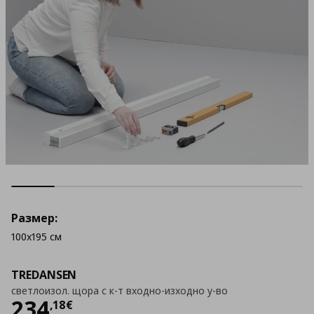
Размер:
100x195 см
TREDANSEN
светлоизол. щора с к-т входно-изходно у-во
Цена
234,18 €
234
,
18
€