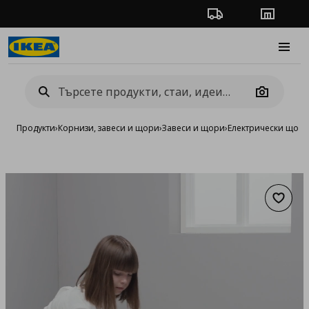
Проследяване на п
Магази
Burge
Camera
Продукти
›
Корнизи, завеси и щори
›
Завеси и щори
›
Електрически щор
Добав