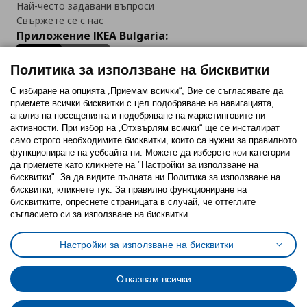
Най-често задавани въпроси
Свържете се с нас
Приложение IKEA Bulgaria:
Политика за използване на бисквитки
С избиране на опцията „Приемам всички“, Вие се съгласявате да
приемете всички бисквитки с цел подобряване на навигацията,
Последвайте ни:
анализ на посещенията и подобряване на маркетинговите ни
активности. При избор на „Отхвърлям всички“ ще се инсталират
Facebook
Twitter
Youtube
Pinterest
Instagram
само строго необходимитe бисквитки, които са нужни за правилното
функциониране на уебсайта ни. Можете да изберете кои категории
да приемете като кликнете на "Настройки за използване на
бисквитки". За да видите пълната ни Политика за използване на
бисквитки, кликнете тук. За правилно функциониране на
бисквитките, опреснете страницата в случай, че оттеглите
съгласието си за използване на бисквитки.
Политика за използване на бисквитки (Cookies)
Избор на настройки за използване на бисквитки
Настройки за използване на бисквитки
Условия за ползване на ikea.bg
Обща политика за личните данни
Политика за защита на личните данни на ikea.bg
Общи условия на програма IKEA Family
Отказвам всички
Политика за защита на лични данни на програма IKEA Family