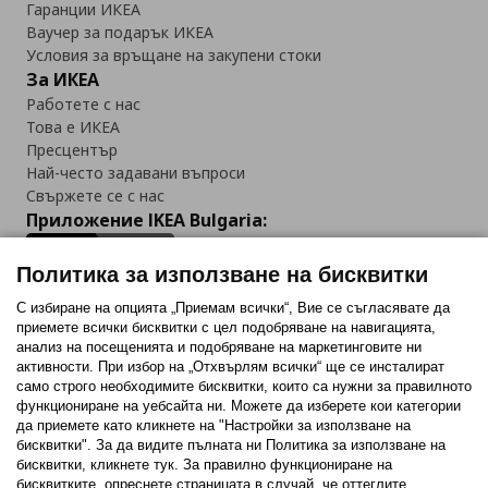
Гаранции ИКЕА
Ваучер за подарък ИКЕА
Условия за връщане на закупени стоки
За ИКЕА
Работете с нас
Това е ИКЕА
Пресцентър
Най-често задавани въпроси
Свържете се с нас
Приложение IKEA Bulgaria:
Политика за използване на бисквитки
С избиране на опцията „Приемам всички“, Вие се съгласявате да
приемете всички бисквитки с цел подобряване на навигацията,
Последвайте ни:
анализ на посещенията и подобряване на маркетинговите ни
активности. При избор на „Отхвърлям всички“ ще се инсталират
Facebook
Twitter
Youtube
Pinterest
Instagram
само строго необходимитe бисквитки, които са нужни за правилното
функциониране на уебсайта ни. Можете да изберете кои категории
да приемете като кликнете на "Настройки за използване на
бисквитки". За да видите пълната ни Политика за използване на
бисквитки, кликнете тук. За правилно функциониране на
бисквитките, опреснете страницата в случай, че оттеглите