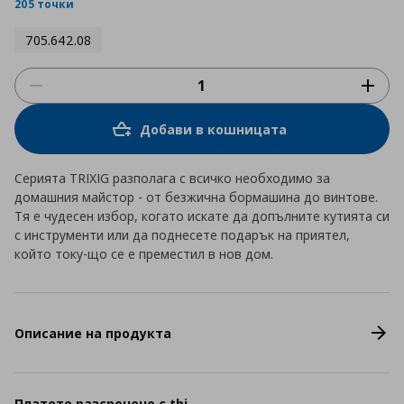
rating
205 точки
705.642.08
Добави в кошницата
Серията TRIXIG разполага с всичко необходимо за
домашния майстор - от безжична бормашина до винтове.
Тя е чудесен избор, когато искате да допълните кутията си
с инструменти или да поднесете подарък на приятел,
който току-що се е преместил в нов дом.
Описание на продукта
Платете разсрочено с tbi