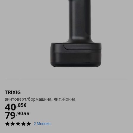
TRIXIG
винтоверт/бормашина, лит.-йонна
Цена
40,85 €
40
,
85
€
79
,
90
лв
5.0
2 Мнения
star