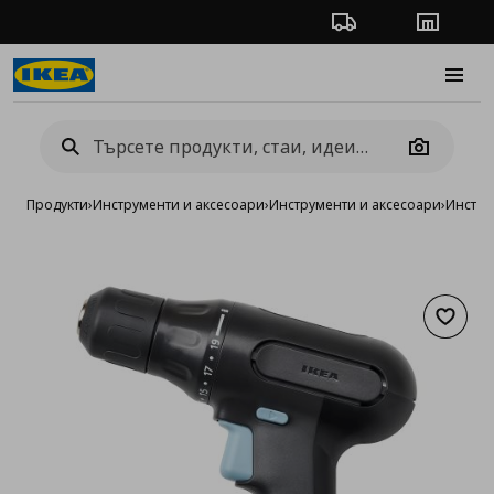
Проследяване на п
Магази
Burge
Camera
Продукти
›
Инструменти и аксесоари
›
Инструменти и аксесоари
›
Инстру
Добав