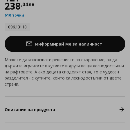
238
,
04
лв
610 точки
096.131.18
Информирай ме за наличност
Можете да използвате решението за съхранение, за да
държите играчките в кутиите и други вещи леснодостъпни
на рафтовете. А ако децата споделят стая, то е чудесен
разделител - с кутиите, които са леснодостъпни от двете
страни.
Описание на продукта