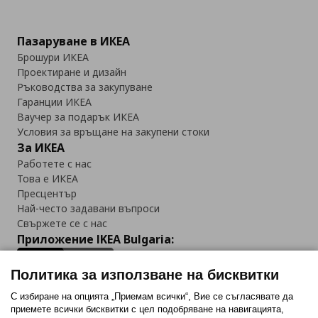
Пазаруване в ИКЕА
Брошури ИКЕА
Проектиране и дизайн
Ръководства за закупуване
Гаранции ИКЕА
Ваучер за подарък ИКЕА
Условия за връщане на закупени стоки
За ИКЕА
Работете с нас
Това е ИКЕА
Пресцентър
Най-често задавани въпроси
Свържете се с нас
Приложение IKEA Bulgaria:
Политика за използване на бисквитки
С избиране на опцията „Приемам всички“, Вие се съгласявате да
приемете всички бисквитки с цел подобряване на навигацията,
Последвайте ни: