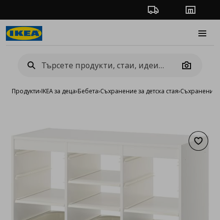
Проследяване на п
Магази
Burge
Camera
Продукти
›
IKEA за деца
›
Бебета
›
Съхранение за детска стая
›
Съхранение 
Добав