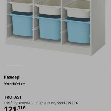
Размер:
99x44x94 см
TROFAST
комб. артикули за съхранение, 99x44x94 см
Цена
121,71 €
121
,
71
€