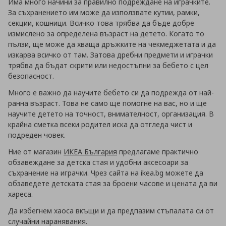
Има много начини за правилно подреждане на играчките.
За съхранението им може да използвате кутии, рамки,
секции, кошници. Всичко това трябва да бъде добре
измислено за определена възраст на детето. Когато то
пълзи, ще може да хваща дръжките на чекмеджетата и да
изкарва всичко от там. Затова дребни предмети и играчки
трябва да бъдат скрити или недостъпни за бебето с цел
безопасност.
Много е важно да научите бебето си да подрежда от най-
ранна възраст. Това не само ще помогне на вас, но и ще
научите детето на точност, внимателност, организация. В
крайна сметка всеки родител иска да отгледа чист и
подреден човек.
Ние от магазин
ИКЕА България
предлагаме практично
обзавеждане за детска стая и удобни аксесоари за
съхранение на играчки. Чрез сайта на ikea.bg можете да
обзаведете детската стая за броени часове и цената да ви
хареса.
Да избегнем хаоса вкъщи и да предпазим стъпалата си от
случайни наранявания.