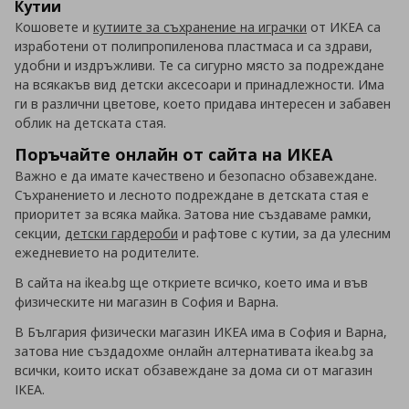
Кутии
Кошовете и
кутиите за съхранение на играчки
от ИКЕА са
изработени от полипропиленова пластмаса и са здрави,
удобни и издръжливи. Те са сигурно място за подреждане
на всякакъв вид детски аксесоари и принадлежности. Има
ги в различни цветове, което придава интересен и забавен
облик на детската стая.
Поръчайте онлайн от сайта на ИКЕА
Важно е да имате качествено и безопасно обзавеждане.
Съхранението и лесното подреждане в детската стая е
приоритет за всяка майка. Затова ние създаваме рамки,
секции,
детски гардероби
и рафтове с кутии, за да улесним
ежедневието на родителите.
В сайта на ikea.bg ще откриете всичко, което има и във
физическите ни магазин в София и Варна.
В България физически магазин ИКЕА има в София и Варна,
затова ние създадохме онлайн алтернативата ikea.bg за
всички, които искат обзавеждане за дома си от магазин
IKEA.