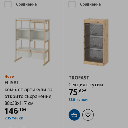
Сравнение
Сравнение
Ново
TROFAST
FLISAT
Секция с кутии
комб. от артикули за
Цена
75,62 €
75
,
62
€
открито съхранение,
380 точки
88x38x117 см
Цена
146,16 €
146
,
16
€
Добави в кошницата
Добави към списъка
735 точки