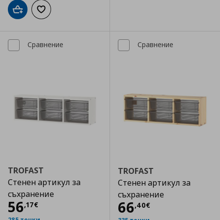
Добави в кошницата
Добави към списъка с любими
Сравнение
Сравнение
TROFAST
TROFAST
Стенен артикул за
Стенен артикул за
съхранение
съхранение
Цена
56,17 €
56
Цена
66,40 €
66
,
17
€
,
40
€
285 точки