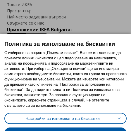
Това е ИКЕА
Пресцентър
Най-често задавани въпроси
Свържете се с нас
Приложение IKEA Bulgaria:
Политика за използване на бисквитки
С избиране на опцията „Приемам всички“, Вие се съгласявате да
приемете всички бисквитки с цел подобряване на навигацията,
Последвайте ни:
анализ на посещенията и подобряване на маркетинговите ни
активности. При избор на „Отхвърлям всички“ ще се инсталират
Facebook
Twitter
Youtube
Pinterest
Instagram
само строго необходимитe бисквитки, които са нужни за правилното
функциониране на уебсайта ни. Можете да изберете кои категории
да приемете като кликнете на "Настройки за използване на
бисквитки". За да видите пълната ни Политика за използване на
бисквитки, кликнете тук. За правилно функциониране на
бисквитките, опреснете страницата в случай, че оттеглите
съгласието си за използване на бисквитки.
Политика за използване на бисквитки (Cookies)
Избор на настройки за използване на бисквитки
Настройки за използване на бисквитки
Условия за ползване на ikea.bg
Обща политика за личните данни
Политика за защита на личните данни на ikea.bg