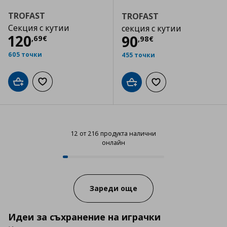
TROFAST
TROFAST
Секция с кутии
секция с кутии
Цена
120,69 €
120
Цена
90,98 €
90
,
69
€
,
98
€
605 точки
455 точки
Добави в кошницата
Добави към списъка с любими
Добави в кошницата
Добави към списъка
12 от 216 продукта налични
онлайн
12 от 216 продукта налични онл
Progress:
Зареди още
Идеи за съхранение на играчки