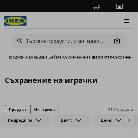
Проследяване на п
Магази
Burge
Camera
Продукти
›
IKEA за деца
›
Бебета
›
Съхранение за детска стая
›
Съхранение 
Съхранение на играчки
Продукт
Интериор
216 Продукти
Подреди по
Цвят:
Цена: