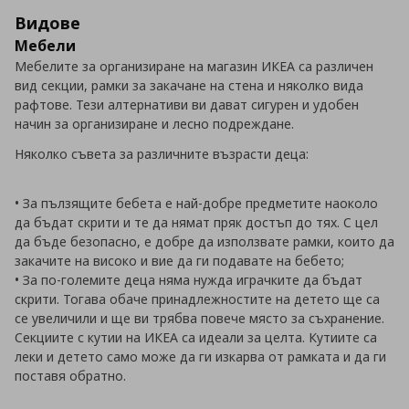
Видове
Мебели
Мебелите за организиране на магазин ИКЕА са различен
вид секции, рамки за закачане на стена и няколко вида
рафтове. Тези алтернативи ви дават сигурен и удобен
начин за организиране и лесно подреждане.
Няколко съвета за различните възрасти деца:
• За пълзящите бебета е най-добре предметите наоколо
да бъдат скрити и те да нямат пряк достъп до тях. С цел
да бъде безопасно, е добре да използвате рамки, които да
закачите на високо и вие да ги подавате на бебето;
• За по-големите деца няма нужда играчките да бъдат
скрити. Тогава обаче принадлежностите на детето ще са
се увеличили и ще ви трябва повече място за съхранение.
Секциите с кутии на ИКЕА са идеали за целта. Кутиите са
леки и детето само може да ги изкарва от рамката и да ги
поставя обратно.