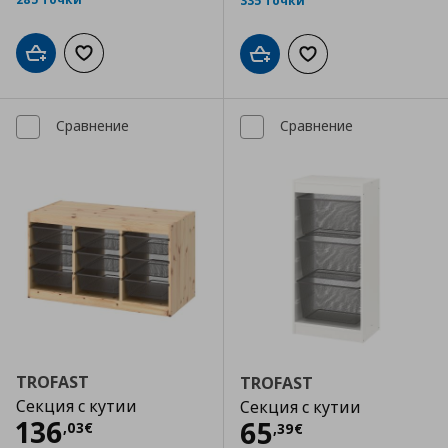
335 точки
Добави в кошницата
Добави към списъка с любими
Добави в кошницата
Добави към списъка
Сравнение
Сравнение
TROFAST
TROFAST
Секция с кутии
Секция с кутии
Цена
136,03 €
136
Цена
65,39 €
65
,
03
€
,
39
€