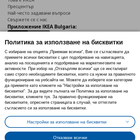
Пресцентър
Най-често задавани въпроси
Свържете се с нас
Приложение IKEA Bulgaria:
Политика за използване на бисквитки
С избиране на опцията „Приемам всички“, Вие се съгласявате да
приемете всички бисквитки с цел подобряване на навигацията,
Последвайте ни:
анализ на посещенията и подобряване на маркетинговите ни
активности. При избор на „Отхвърлям всички“ ще се инсталират
Facebook
Twitter
Youtube
Pinterest
Instagram
само строго необходимитe бисквитки, които са нужни за правилното
функциониране на уебсайта ни. Можете да изберете кои категории
да приемете като кликнете на "Настройки за използване на
бисквитки". За да видите пълната ни Политика за използване на
бисквитки, кликнете тук. За правилно функциониране на
бисквитките, опреснете страницата в случай, че оттеглите
съгласието си за използване на бисквитки.
Политика за използване на бисквитки (Cookies)
Избор на настройки за използване на бисквитки
Настройки за използване на бисквитки
Условия за ползване на ikea.bg
Обща политика за личните данни
Политика за защита на личните данни на ikea.bg
Общи условия на програма IKEA Family
Отказвам всички