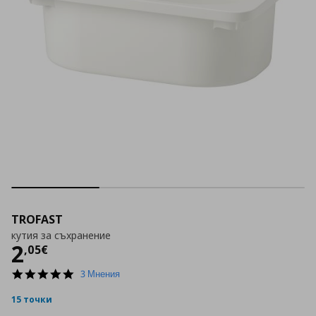
TROFAST
кутия за съхранение
Цена
2,05 €
2
,
05
€
5.0
3 Мнения
star
rating
15 точки