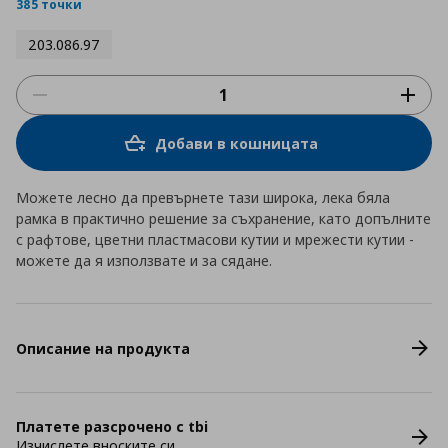
rating
385 точки
203.086.97
Добави в кошницата
Можете лесно да превърнете тази широка, лека бяла
рамка в практично решение за съхранение, като допълните
с рафтове, цветни пластмасови кутии и мрежести кутии -
можете да я използвате и за сядане.
Описание на продукта
Платете разсрочено с tbi
Изчислете вноските си