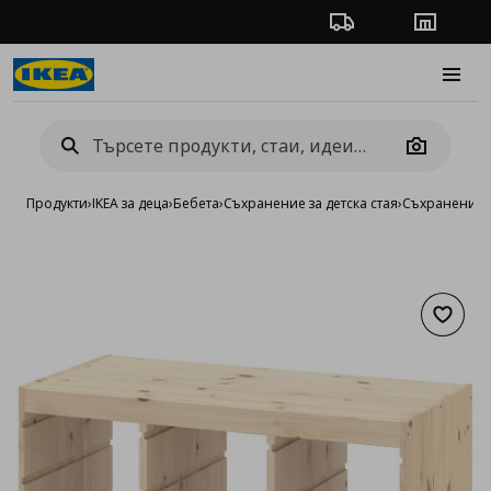
Проследяване на п
Магази
Burge
Camera
Продукти
›
IKEA за деца
›
Бебета
›
Съхранение за детска стая
›
Съхранение 
Добав