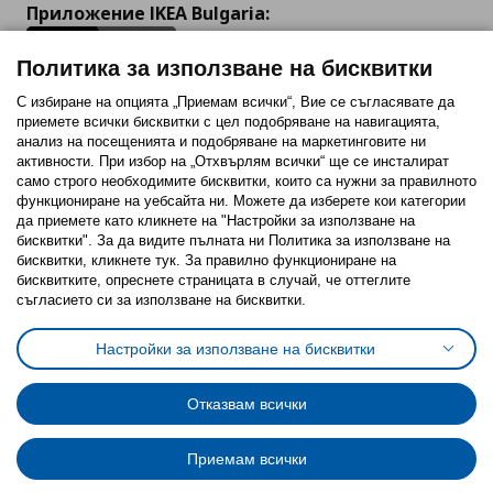
Приложение IKEA Bulgaria:
Политика за използване на бисквитки
С избиране на опцията „Приемам всички“, Вие се съгласявате да
приемете всички бисквитки с цел подобряване на навигацията,
Последвайте ни:
анализ на посещенията и подобряване на маркетинговите ни
активности. При избор на „Отхвърлям всички“ ще се инсталират
Facebook
Twitter
Youtube
Pinterest
Instagram
само строго необходимитe бисквитки, които са нужни за правилното
функциониране на уебсайта ни. Можете да изберете кои категории
да приемете като кликнете на "Настройки за използване на
бисквитки". За да видите пълната ни Политика за използване на
бисквитки, кликнете тук. За правилно функциониране на
бисквитките, опреснете страницата в случай, че оттеглите
съгласието си за използване на бисквитки.
Политика за използване на бисквитки (Cookies)
Избор на настройки за използване на бисквитки
Настройки за използване на бисквитки
Условия за ползване на ikea.bg
Обща политика за личните данни
Политика за защита на личните данни на ikea.bg
Общи условия на програма IKEA Family
Отказвам всички
Политика за защита на лични данни на програма IKEA Family
Приемам всички
© Inter-IKEA Systems B.V. 1999 - 2025