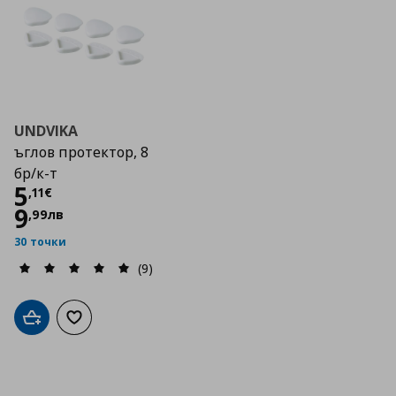
UNDVIKA
ъглов протектор, 8
бр/к-т
Цена
5,11 €
5
,
11
€
9
,
99
лв
30 точки
(9)
Добави в кошницата
Добави към списъка с любими