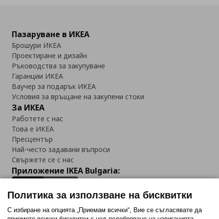
Пазаруване в ИКЕА
Брошури ИКЕА
Проектиране и дизайн
Ръководства за закупуване
Гаранции ИКЕА
Ваучер за подарък ИКЕА
Условия за връщане на закупени стоки
За ИКЕА
Работете с нас
Това е ИКЕА
Пресцентър
Най-често задавани въпроси
Свържете се с нас
Приложение IKEA Bulgaria:
Политика за използване на бисквитки
С избиране на опцията „Приемам всички“, Вие се съгласявате да
приемете всички бисквитки с цел подобряване на навигацията,