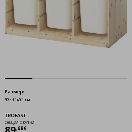
Размер:
93x44x52 см
TROFAST
секция с кутии
Цена
89,98 €
89
,
98
€