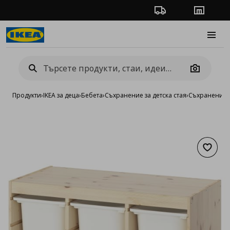
Проследяване на п
Магази
Burge
Camera
Продукти
›
IKEA за деца
›
Бебета
›
Съхранение за детска стая
›
Съхранение 
Добав