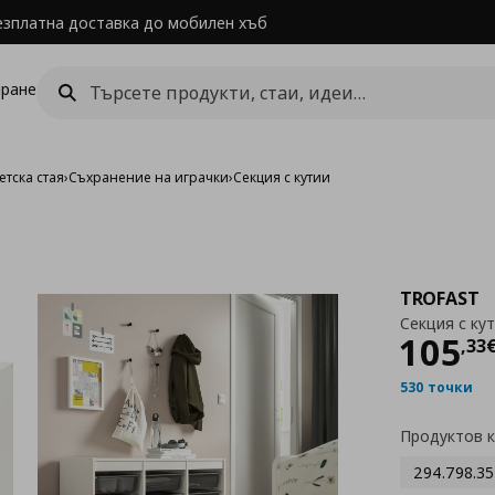
езплатна доставка до мобилен хъб
ране
етска стая
›
Съхранение на играчки
›
Секция с кутии
TROFAST
Секция с ку
Цен
105
,
33
530 точки
Продуктов 
294.798.35