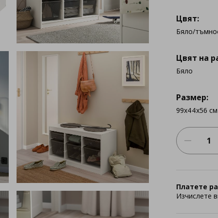
Цвят:
Бяло/тъмно
Цвят на р
Бяло
Размер:
99x44x56 см
Платете ра
Изчислете в