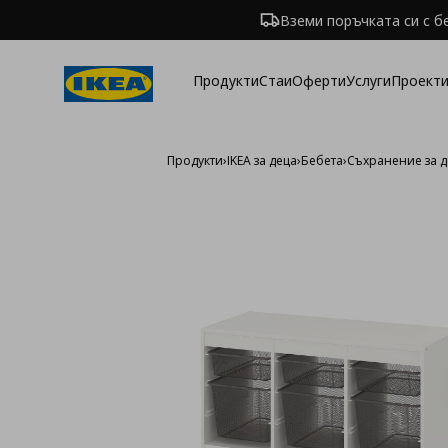
Вземи поръчката си с б
Продукти
Стаи
Оферти
Услуги
Проекти
Продукти
›
IKEA за деца
›
Бебета
›
Съхранение за д