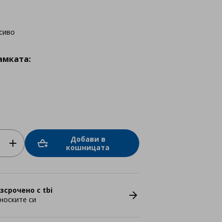
сиво
амката:
Добави в
кошницата
зсрочено с tbi
носките си