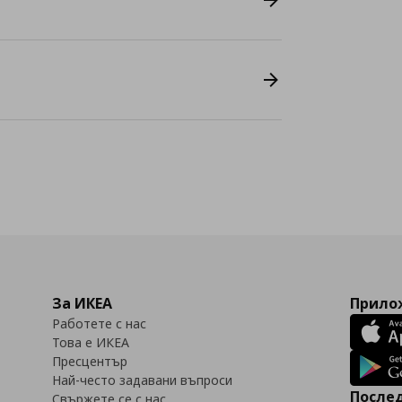
За ИКЕА
Прилож
Работете с нас
Това е ИКЕА
Пресцентър
Най-често задавани въпроси
Послед
Свържете се с нас