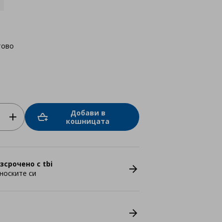
тово
Добави в
кошницата
зсрочено с tbi
носките си