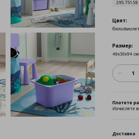
295.751.58
Цвят:
бяло/виоле
Размер:
46x30x94 см
Платете ра
Изчислете в
Доставка