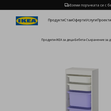
Вземи поръчката си с б
Продукти
Стаи
Оферти
Услуги
Проекти
Продукти
›
IKEA за деца
›
Бебета
›
Съхранение за д