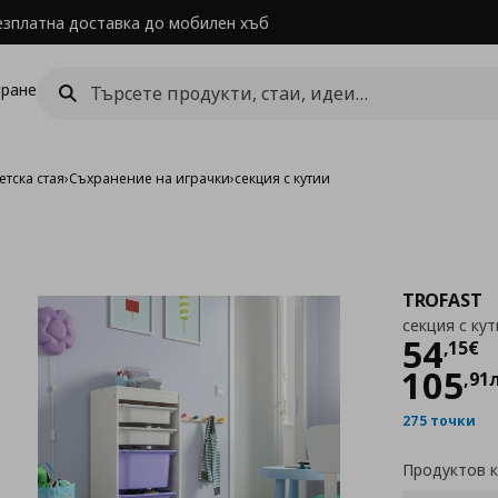
езплатна доставка до мобилен хъб
ране
етска стая
›
Съхранение на играчки
›
секция с кутии
TROFAST
секция с кут
Цен
54
,
15
€
105
,
91
275 точки
Продуктов 