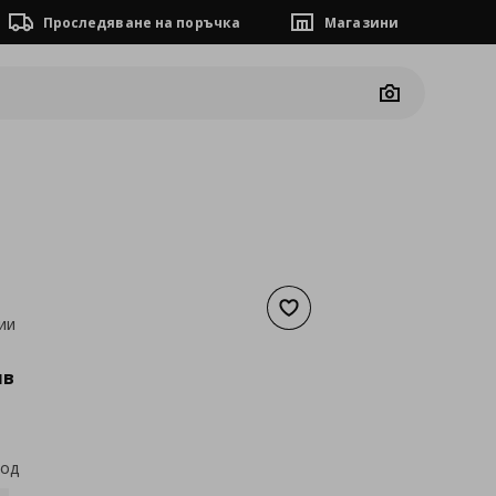
Проследяване на поръчка
Магазини
Camera
Добави към списъка с люб
ии
а
54,15 €
лв
код