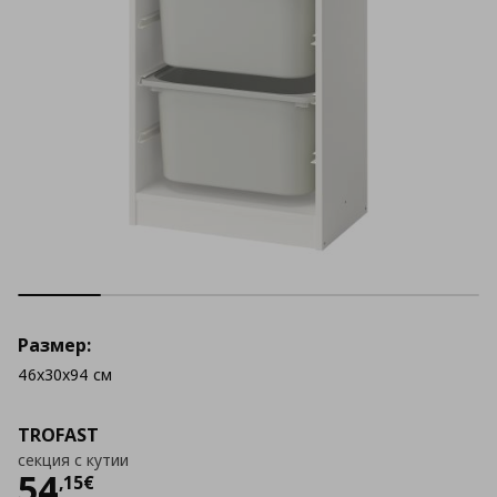
Размер:
46x30x94 см
TROFAST
секция с кутии
Цена
54,15 €
54
,
15
€