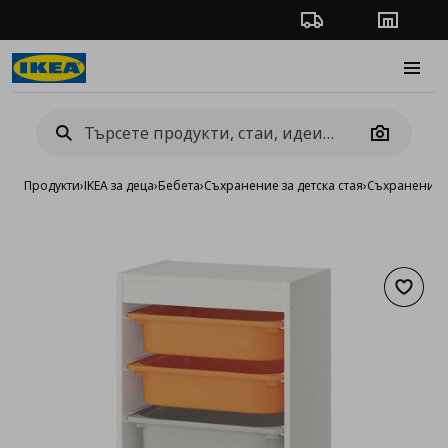
Проследяване на п
Магази
Burge
Camera
Продукти
›
IKEA за деца
›
Бебета
›
Съхранение за детска стая
›
Съхранение 
Добав