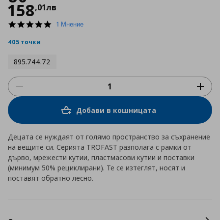
158
,
01
лв
5.0
1 Мнение
star
rating
405 точки
895.744.72
Добави в кошницата
Децата се нуждаят от голямо пространство за съхранение
на вещите си. Серията TROFAST разполага с рамки от
дърво, мрежести кутии, пластмасови кутии и поставки
(минимум 50% рециклирани). Те се изтеглят, носят и
поставят обратно лесно.