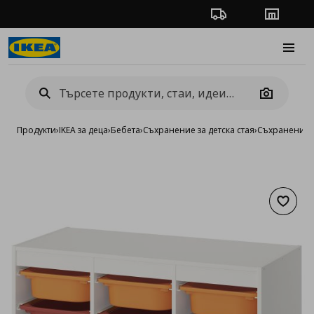
Проследяване на п
Магази
Burge
Camera
Продукти
›
IKEA за деца
›
Бебета
›
Съхранение за детска стая
›
Съхранение 
Добав