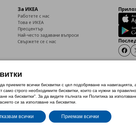
За ИКЕА
Прилож
Работете с нас
Това е ИКЕА
Пресцентър
Най-често задавани въпроси
Послед
Свържете се с нас
Faceb
квитки
 да приемете всички бисквитки с цел подобряване на навигацията,
тки (Cookies)
Избор на настройки за използване на бисквитки
Условия за п
ат само строго необходимитe бисквитки, които са нужни за правилн
Политика за защита на личните данни на ikea.bg
Общи условия на програма
ане на бисквитки". За да видите пълната ни Политика за използван
и на програма IKEA Family
асието си за използване на бисквитки.
тказвам всички
Приемам всички