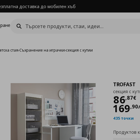
езплатна доставка до мобилен хъб
ране
етска стая
›
Съхранение на играчки
›
секция с кутии
TROFAST
секция с кут
Цен
86
,
87
€
169
,
90
435 точки
Продуктов 