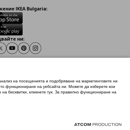
ение IKEA Bulgaria:
вайте ни:
ook
Twitter
Youtube
Pinterest
Instagram
 анализ на посещенията и подобряване на маркетинговите ни
олзване на ikea.bg
ото функциониране на уебсайта ни. Можете да изберете кои
 IKEA Family
е на бисквитки, кликнете тук. За правилно функциониране на