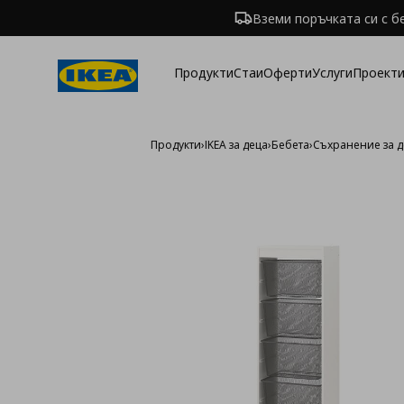
Вземи поръчката си с б
Продукти
Стаи
Оферти
Услуги
Проекти
Продукти
›
IKEA за деца
›
Бебета
›
Съхранение за д