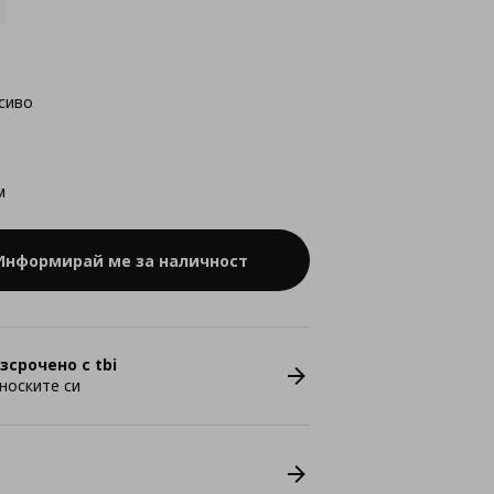
сиво
м
Информирай ме за наличност
зсрочено с tbi
носките си