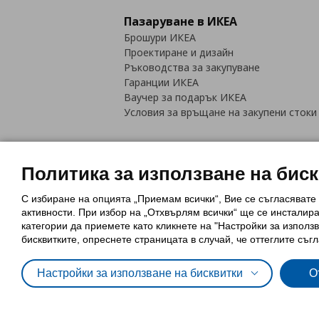
Пазаруване в ИКЕА
Брошури ИКЕА
Проектиране и дизайн
Ръководства за закупуване
Гаранции ИКЕА
Ваучер за подарък ИКЕА
Условия за връщане на закупени стоки
Политика за използване на бис
С избиране на опцията „Приемам всички“, Вие се съгласявате
Политика за използване на бискви
активности. При избор на „Отхвърлям всички“ ще се инсталир
Обща политика за личните данни
категории да приемете като кликнете на "Настройки за използв
Политика за защита на лични данн
бисквитките, опреснете страницата в случай, че оттеглите съгл
Настройки за използване на бисквитки
О
© Inter-IKEA Systems B.V. 1999 - 2025