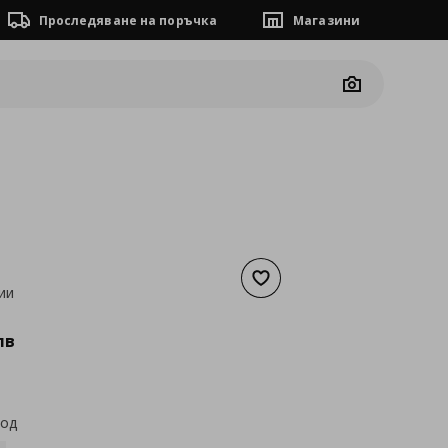
Проследяване на поръчка
Магазини
Camera
Добави към списъка с люб
ии
а
86,87 €
лв
код