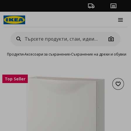
Проследяване на п
Магази
Burge
Camera
Продукти
›
Аксесоари за съхранение
›
Съхранение на дрехи и обувки
›
Ш
Top Seller
Добав