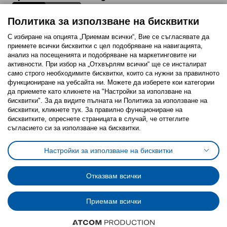
Политика за използване на бисквитки
С избиране на опцията „Приемам всички“, Вие се съгласявате да
приемете всички бисквитки с цел подобряване на навигацията,
Последвайте ни:
анализ на посещенията и подобряване на маркетинговите ни
активности. При избор на „Отхвърлям всички“ ще се инсталират
Facebook
Twitter
Youtube
Pinterest
Instagram
само строго необходимитe бисквитки, които са нужни за правилното
функциониране на уебсайта ни. Можете да изберете кои категории
да приемете като кликнете на "Настройки за използване на
бисквитки". За да видите пълната ни Политика за използване на
бисквитки, кликнете тук. За правилно функциониране на
бисквитките, опреснете страницата в случай, че оттеглите
съгласието си за използване на бисквитки.
Политика за използване на бисквитки (Cookies)
Избор на настройки за използване на бисквитки
Настройки за използване на бисквитки
Условия за ползване на ikea.bg
Обща политика за личните данни
Политика за защита на личните данни на ikea.bg
Общи условия на програма IKEA Family
Отказвам всички
Политика за защита на лични данни на програма IKEA Family
Приемам всички
© Inter-IKEA Systems B.V. 1999 - 2025