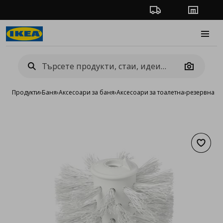
Проследяване на п
Магази
Burge
Camera
Продукти
›
Баня
›
Аксесоари за баня
›
Аксесоари за тоалетна
›
резервна че
Добав