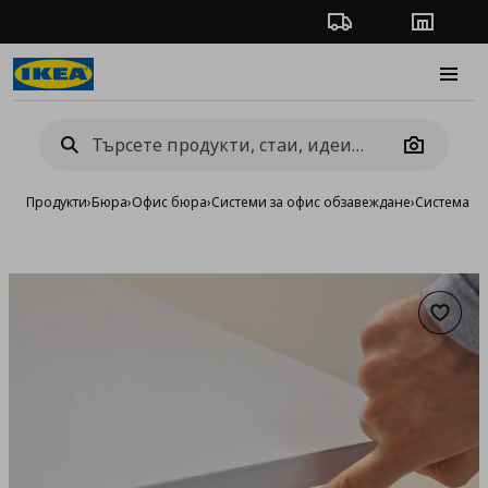
Проследяване на п
Магази
Burge
Camera
Продукти
›
Бюра
›
Офис бюра
›
Системи за офис обзавеждане
›
Система T
Добав