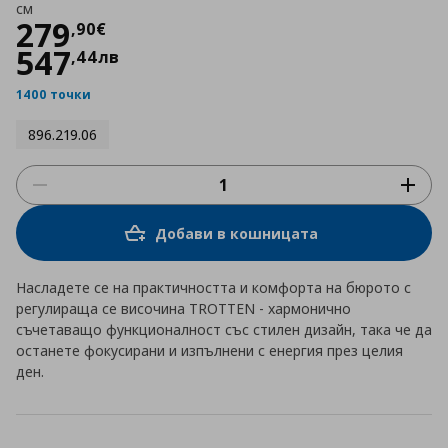
см
Цена
279,90 €
279
,
90
€
547
,
44
лв
1400 точки
896.219.06
Добави в кошницата
Насладете се на практичността и комфорта на бюрото с
регулираща се височина TROTTEN - хармонично
съчетаващо функционалност със стилен дизайн, така че да
останете фокусирани и изпълнени с енергия през целия
ден.