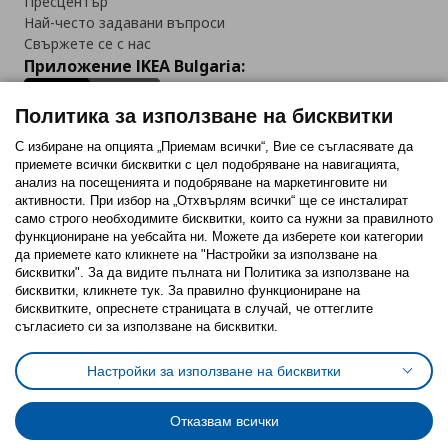
Пресцентър
Най-често задавани въпроси
Свържете се с нас
Приложение IKEA Bulgaria:
Политика за използване на бисквитки
С избиране на опцията „Приемам всички“, Вие се съгласявате да
приемете всички бисквитки с цел подобряване на навигацията,
Последвайте ни:
анализ на посещенията и подобряване на маркетинговите ни
активности. При избор на „Отхвърлям всички“ ще се инсталират
Facebook
Twitter
Youtube
Pinterest
Instagram
само строго необходимитe бисквитки, които са нужни за правилното
функциониране на уебсайта ни. Можете да изберете кои категории
да приемете като кликнете на "Настройки за използване на
бисквитки". За да видите пълната ни Политика за използване на
бисквитки, кликнете тук. За правилно функциониране на
бисквитките, опреснете страницата в случай, че оттеглите
съгласието си за използване на бисквитки.
Политика за използване на бисквитки (Cookies)
Избор на настройки за използване на бисквитки
Настройки за използване на бисквитки
Условия за ползване на ikea.bg
Обща политика за личните данни
Политика за защита на личните данни на ikea.bg
Общи условия на програма IKEA Family
Отказвам всички
Политика за защита на лични данни на програма IKEA Family