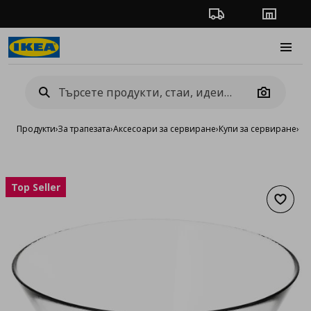
Проследяване на п
Магази
Burge
Camera
Продукти
›
За трапезата
›
Аксесоари за сервиране
›
Купи за сервиране
›
Ст
Top Seller
Добав