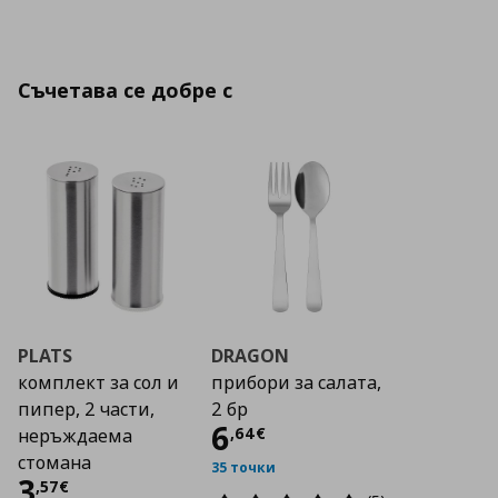
Съчетава се добре с
PLATS
DRAGON
комплект за сол и
прибори за салата,
пипер, 2 части,
2 бр
Цена
6,64 €
6
,
64
€
неръждаема
стомана
35 точки
Цена
3,57 €
3
,
57
€