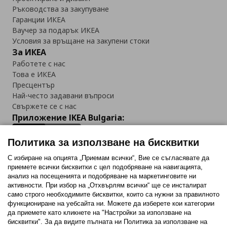
Ръководства за закупуване
Гаранции ИКЕА
Ваучер за подарък ИКЕА
Условия за връщане на закупени стоки
За ИКЕА
Работете с нас
Това е ИКЕА
Пресцентър
Най-често задавани въпроси
Свържете се с нас
Приложение IKEA Bulgaria:
Политика за използване на бисквитки
С избиране на опцията „Приемам всички“, Вие се съгласявате да
приемете всички бисквитки с цел подобряване на навигацията,
Последвайте ни:
анализ на посещенията и подобряване на маркетинговите ни
активности. При избор на „Отхвърлям всички“ ще се инсталират
Facebook
Twitter
Youtube
Pinterest
Instagram
само строго необходимитe бисквитки, които са нужни за правилното
функциониране на уебсайта ни. Можете да изберете кои категории
да приемете като кликнете на "Настройки за използване на
бисквитки". За да видите пълната ни Политика за използване на