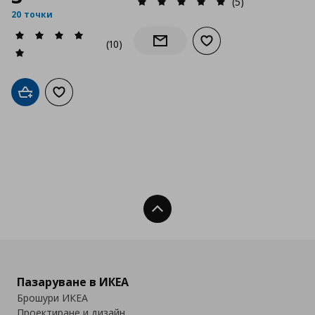
(5)
20 точки
(10)
Добави към списъка с
Информирай ме за наличност
Добави в кошницата
Добави към списъка с любими
Нагоре
Пазаруване в ИКЕА
Брошури ИКЕА
Проектиране и дизайн