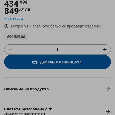
Цена
434,09 €
434
,
09
€
849
,
01
лв
2175 точки
Матракът и спалното бельо се продават отделно.
690.585.88
Добави в кошницата
Описание на продукта
Платете разсрочено с tbi
Изчислете вноските си