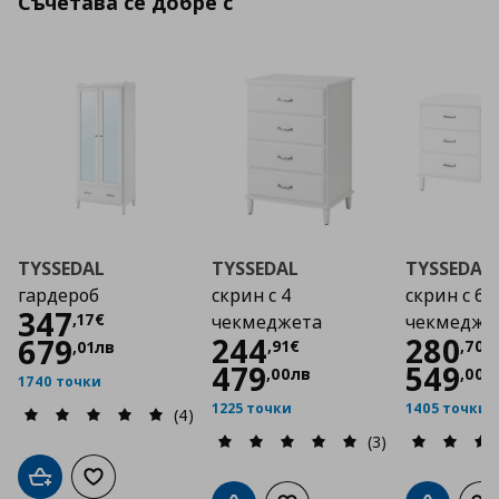
Съчетава се добре с
TYSSEDAL
TYSSEDAL
TYSSEDAL
гардероб
скрин с 4
скрин с 6
Цена
347,17 €
347
,
17
€
чекмеджета
чекмедже
Цена
244,91 €
Цена
244
280
679
,
91
€
,
70
€
,
01
лв
479
549
,
00
лв
,
00
л
1740 точки
1225 точки
1405 точки
(4)
(3)
Добави в кошницата
Добави към списъка с любими