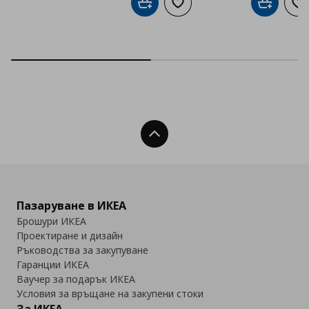
Добави в кошницата
Добави към списъка с люб
Добави в
До
Нагоре
Пазаруване в ИКЕА
Брошури ИКЕА
Проектиране и дизайн
Ръководства за закупуване
Гаранции ИКЕА
Ваучер за подарък ИКЕА
Условия за връщане на закупени стоки