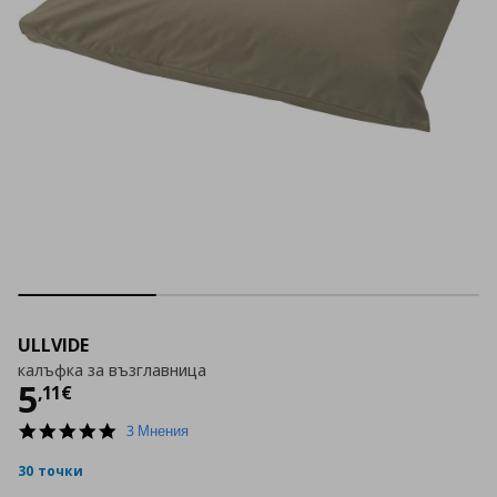
ULLVIDE
калъфка за възглавница
Цена
5,11 €
5
,
11
€
5.0
3 Мнения
star
rating
30 точки