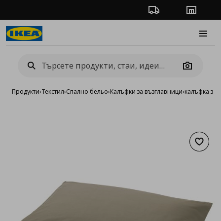
Проследяване на п
Магази
Burge
Camera
Продукти
›
Текстил
›
Спално бельо
›
Калъфки за възглавници
›
калъфка за 
Добав