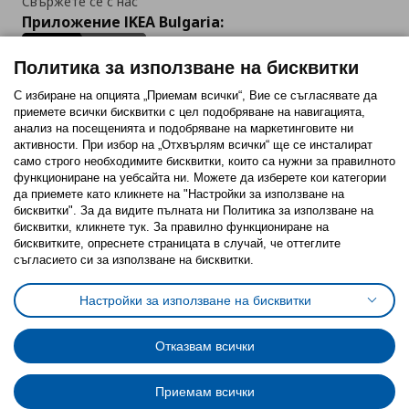
Свържете се с нас
Приложение IKEA Bulgaria:
Политика за използване на бисквитки
С избиране на опцията „Приемам всички“, Вие се съгласявате да
приемете всички бисквитки с цел подобряване на навигацията,
Последвайте ни:
анализ на посещенията и подобряване на маркетинговите ни
активности. При избор на „Отхвърлям всички“ ще се инсталират
Facebook
Twitter
Youtube
Pinterest
Instagram
само строго необходимитe бисквитки, които са нужни за правилното
функциониране на уебсайта ни. Можете да изберете кои категории
да приемете като кликнете на "Настройки за използване на
бисквитки". За да видите пълната ни Политика за използване на
бисквитки, кликнете тук. За правилно функциониране на
бисквитките, опреснете страницата в случай, че оттеглите
съгласието си за използване на бисквитки.
Политика за използване на бисквитки (Cookies)
Избор на настройки за използване на бисквитки
Настройки за използване на бисквитки
Условия за ползване на ikea.bg
Обща политика за личните данни
Политика за защита на личните данни на ikea.bg
Общи условия на програма IKEA Family
Отказвам всички
Политика за защита на лични данни на програма IKEA Family
Приемам всички