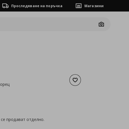
Проследяване на поръчка
Магазини
Camera
Добави към списъка с люб
зорец
а
8,18 €
 се продават отделно.