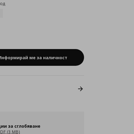
код
Информирай ме за наличност
ии за сглобяване
DF (3 MB)