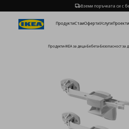
Вземи поръчката си с б
Продукти
Стаи
Оферти
Услуги
Проекти
Продукти
›
IKEA за деца
›
Бебета
›
Безопасност за д