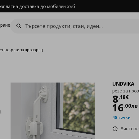
езплатна доставка до мобилен хъб
ране
етето
›
резе за прозорец
UNDVIKA
резе за про
Цен
8
,
18
€
16
,
00
лв
45 точки
Винтове