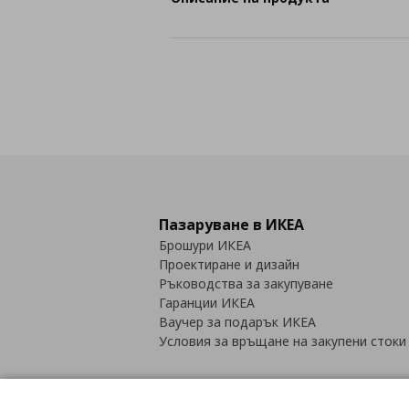
Пазаруване в ИКЕА
Брошури ИКЕА
Проектиране и дизайн
Ръководства за закупуване
Гаранции ИКЕА
Ваучер за подарък ИКЕА
Условия за връщане на закупени стоки