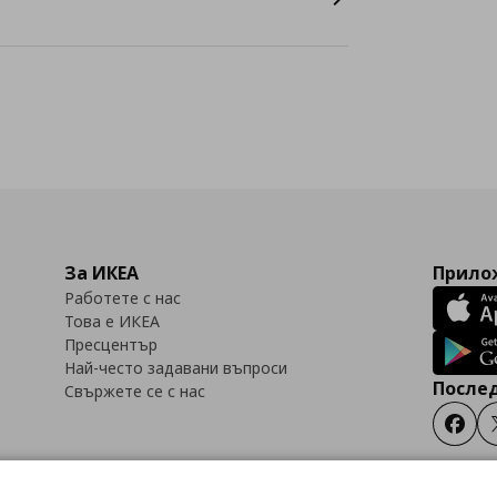
За ИКЕА
Прилож
Работете с нас
Това е ИКЕА
Пресцентър
Най-често задавани въпроси
Послед
Свържете се с нас
Faceb