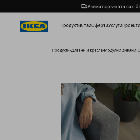
Вземи поръчката си с б
Продукти
Стаи
Оферти
Услуги
Проекти
Продукти
›
Дивани и кресла
›
Модулни дивани
›
С