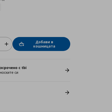
Добави в
кошницата
зсрочено с tbi
носките си