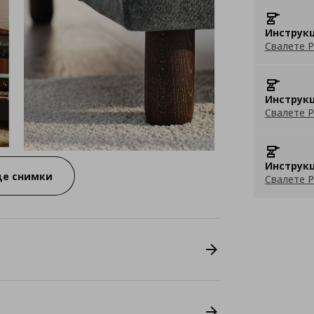
Инструкц
Свалете P
Инструкц
Свалете P
Инструкц
е снимки
Свалете P