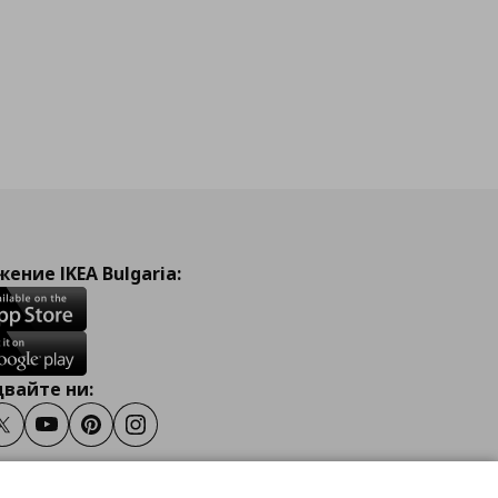
ение IKEA Bulgaria:
вайте ни:
ook
Twitter
Youtube
Pinterest
Instagram