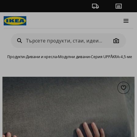
Проследяване на п
Магази
Burge
Camera
Продукти
›
Дивани и кресла
›
Модулни дивани
›
Серия UPPÅKRA
›
4,5-мест
Добав