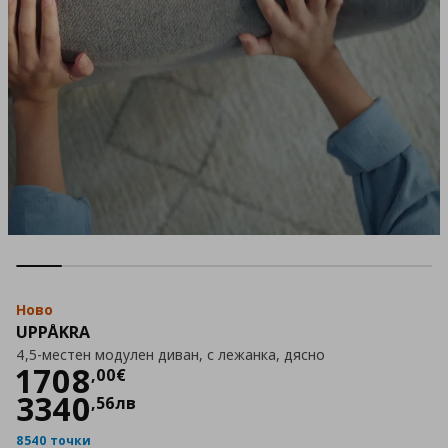
Ново
UPPÅKRA
4,5-местен модулен диван, с лежанка, дясно
Цена
1708,00 €
1708
,
00
€
3340
,
56
лв
8540 точки