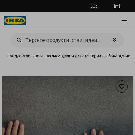
Проследяване на п
Магази
Burge
Camera
Продукти
›
Дивани и кресла
›
Модулни дивани
›
Серия UPPÅKRA
›
4,5-мест
Добав