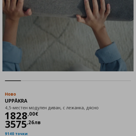
Ново
UPPÅKRA
4,5-местен модулен диван, с лежанка, дясно
Цена
1828,00 €
1828
,
00
€
3575
,
26
лв
9140 точки