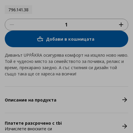
796.141.38
Добави в кошницата
Диванът UPPÅKRA осигурява комфорт на изцяло ново ниво.
Той е чудесно място за семейството за почивка, релакс и
време, прекарано заедно. А със стилния си дизайн той
също така ще се хареса на всички!
Описание на продукта
Платете разсрочено с tbi
Изчислете вноските си