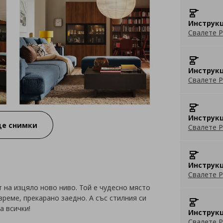
Инструкц
Свалете P
Инструкц
Свалете P
Инструкц
е снимки
Свалете P
Инструкц
Свалете P
на изцяло ново ниво. Той е чудесно място
време, прекарано заедно. А със стилния си
а всички!
Инструкц
Свалете P