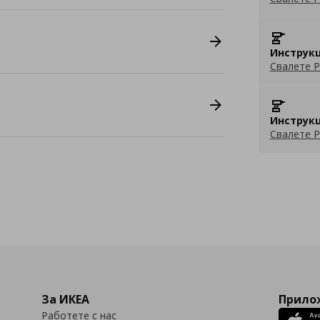
Инструкц
Свалете P
Инструкц
Свалете P
За ИКЕА
Прилож
Работете с нас