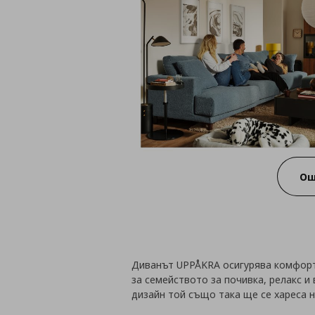
Ощ
Диванът UPPÅKRA осигурява комфорт 
за семейството за почивка, релакс и 
дизайн той също така ще се хареса н