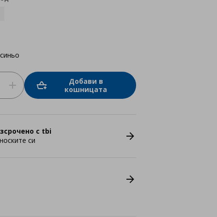
-синьо
Добави в
кошницата
зсрочено с tbi
носките си