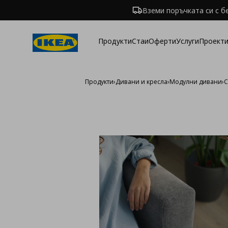
Вземи поръчката си с б
Продукти
Стаи
Оферти
Услуги
Проекти
Продукти
›
Дивани и кресла
›
Модулни дивани
›
С