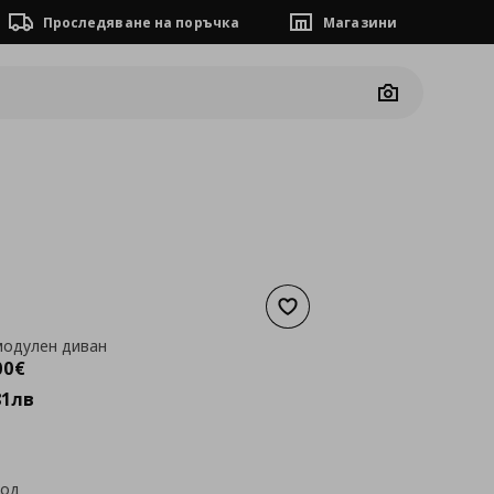
Проследяване на поръчка
Магазини
Camera
Добави към списъка с люб
модулен диван
а
1589,00 €
00
€
81
лв
код