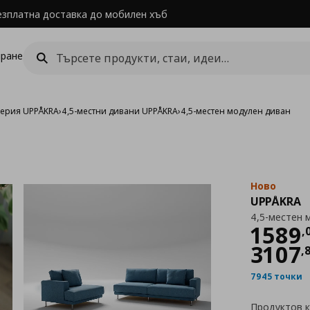
езплатна доставка до мобилен хъб
ране
ерия UPPÅKRA
›
4,5-местни дивани UPPÅKRA
›
4,5-местен модулен диван
Ново
UPPÅKRA
4,5-местен 
Цен
1589
,
3107
,
7945 точки
Продуктов 