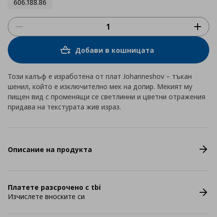
606.188.86
Добави в кошницата
Този калъф е изработена от плат Johanneshov – тъкан
шенил, който е изключително мек на допир. Мекият му
пищен вид с променящи се светлинни и цветни отражения
придава на текстурата жив израз.
Описание на продукта
Платете разсрочено с tbi
Изчислете вноските си