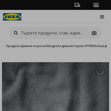
Проследяване на п
Магази
Burge
Camera
Продукти
›
Дивани и кресла
›
Модулни дивани
›
Серия UPPÅKRA
›
Калъфи 
Добав