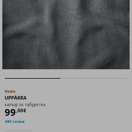
Ново
UPPÅKRA
калъф за табуретка
Цена
99,00 €
99
,
00
€
495 точки