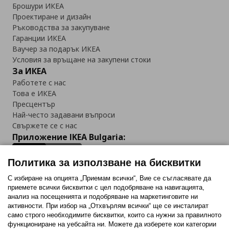
Брошури ИКЕА
Проектиране и дизайн
Ръководства за закупуване
Гаранции ИКЕА
Ваучер за подарък ИКЕА
Условия за връщане на закупени стоки
За ИКЕА
Работете с нас
Това е ИКЕА
Пресцентър
Най-често задавани въпроси
Свържете се с нас
Приложение IKEA Bulgaria:
Политика за използване на бисквитки
С избиране на опцията „Приемам всички“, Вие се съгласявате да
приемете всички бисквитки с цел подобряване на навигацията,
Последвайте ни:
анализ на посещенията и подобряване на маркетинговите ни
активности. При избор на „Отхвърлям всички“ ще се инсталират
Facebook
Twitter
Youtube
Pinterest
Instagram
само строго необходимитe бисквитки, които са нужни за правилното
функциониране на уебсайта ни. Можете да изберете кои категории