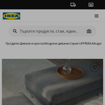
Проследяване на п
Магази
Burge
Camera
Продукти
›
Дивани и кресла
›
Модулни дивани
›
Серия UPPÅKRA
›
Модули з
Добав