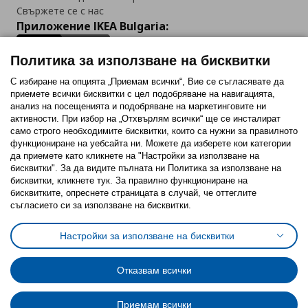
Свържете се с нас
Приложение IKEA Bulgaria:
Политика за използване на бисквитки
С избиране на опцията „Приемам всички“, Вие се съгласявате да
приемете всички бисквитки с цел подобряване на навигацията,
Последвайте ни:
анализ на посещенията и подобряване на маркетинговите ни
активности. При избор на „Отхвърлям всички“ ще се инсталират
Facebook
Twitter
Youtube
Pinterest
Instagram
само строго необходимитe бисквитки, които са нужни за правилното
функциониране на уебсайта ни. Можете да изберете кои категории
да приемете като кликнете на "Настройки за използване на
бисквитки". За да видите пълната ни Политика за използване на
бисквитки, кликнете тук. За правилно функциониране на
бисквитките, опреснете страницата в случай, че оттеглите
съгласието си за използване на бисквитки.
Политика за използване на бисквитки (Cookies)
Избор на настройки за използване на бисквитки
Настройки за използване на бисквитки
Условия за ползване на ikea.bg
Обща политика за личните данни
Политика за защита на личните данни на ikea.bg
Общи условия на програма IKEA Family
Отказвам всички
Политика за защита на лични данни на програма IKEA Family
Приемам всички