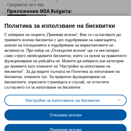
Свържете се с нас
Приложение IKEA Bulgaria:
Политика за използване на бисквитки
С избиране на опцията „Приемам всички“, Вие се съгласявате да
приемете всички бисквитки с цел подобряване на навигацията,
Последвайте ни:
анализ на посещенията и подобряване на маркетинговите ни
активности. При избор на „Отхвърлям всички“ ще се инсталират
Facebook
Twitter
Youtube
Pinterest
Instagram
само строго необходимитe бисквитки, които са нужни за правилното
функциониране на уебсайта ни. Можете да изберете кои категории
да приемете като кликнете на "Настройки за използване на
бисквитки". За да видите пълната ни Политика за използване на
бисквитки, кликнете тук. За правилно функциониране на
бисквитките, опреснете страницата в случай, че оттеглите
съгласието си за използване на бисквитки.
Политика за използване на бисквитки (Cookies)
Избор на настройки за използване на бисквитки
Настройки за използване на бисквитки
Условия за ползване на ikea.bg
Обща политика за личните данни
Политика за защита на личните данни на ikea.bg
Общи условия на програма IKEA Family
Отказвам всички
Политика за защита на лични данни на програма IKEA Family
Приемам всички