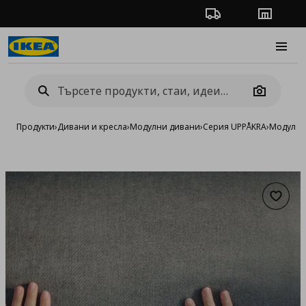
Проследяване на п
Магази
Burge
Camera
Продукти
›
Дивани и кресла
›
Модулни дивани
›
Серия UPPÅKRA
›
Модули з
Добав