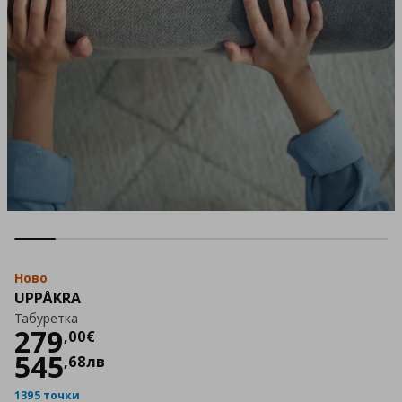
Ново
UPPÅKRA
Табуретка
Цена
279,00 €
279
,
00
€
545
,
68
лв
1395 точки